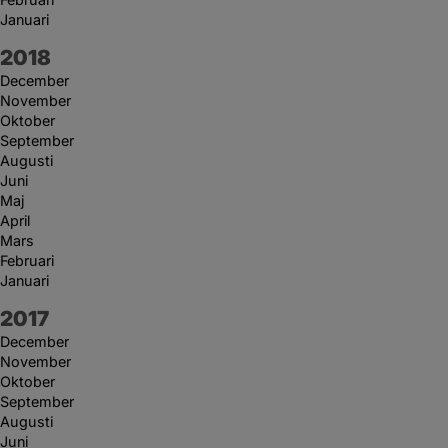
Januari
År:
2018
December
November
Oktober
September
Augusti
Juni
Maj
April
Mars
Februari
Januari
År:
2017
December
November
Oktober
September
Augusti
Juni