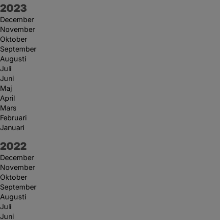
År:
2023
December
November
Oktober
September
Augusti
Juli
Juni
Maj
April
Mars
Februari
Januari
År:
2022
December
November
Oktober
September
Augusti
Juli
Juni