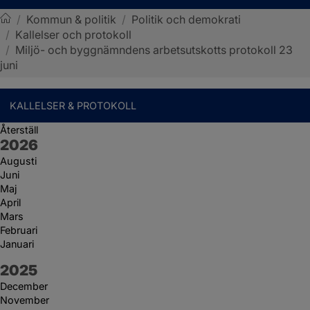
/
Kommun & politik
/
Politik och demokrati
/
Kallelser och protokoll
Sotenäs kommun
/
Miljö- och byggnämndens arbetsutskotts protokoll 23
juni
KALLELSER & PROTOKOLL
Återställ
År:
2026
Augusti
Juni
Maj
April
Mars
Februari
Januari
År:
2025
December
November