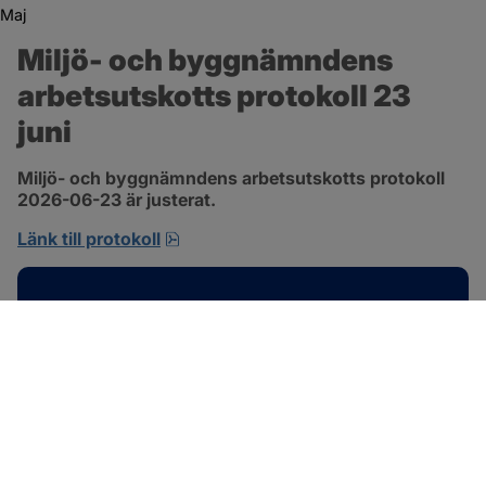
Maj
Miljö- och byggnämndens 
arbetsutskotts protokoll 23 
juni
Miljö- och byggnämndens arbetsutskotts protokoll 
2026-06-23 är justerat.
pdf, 692.2 kB, öppnas i nytt fönster.
Länk till protokoll
Kontakt