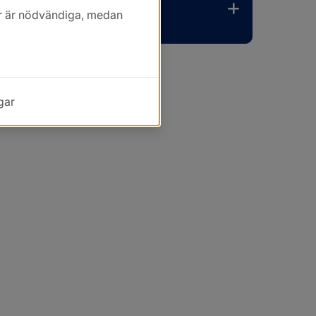
kor är nödvändiga, medan
gar