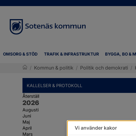
OMSORG & STÖD
TRAFIK & INFRASTRUKTUR
BYGGA, BO & M
/
Kommun & politik
/
Politik och demokrati
/
Sotenäs kommun
KALLELSER & PROTOKOLL
Återställ
År:
2026
Augusti
Juni
Maj
Vi använder kakor
April
Mars