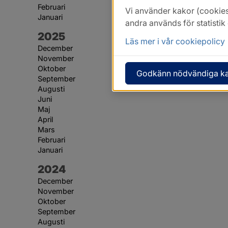
Februari
Vi använder kakor (cookies
Januari
andra används för statisti
År:
2025
Läs mer i vår cookiepolicy
December
November
Oktober
Godkänn nödvändiga k
September
Augusti
Juni
Maj
April
Mars
Februari
Januari
År:
2024
December
November
Oktober
September
Augusti