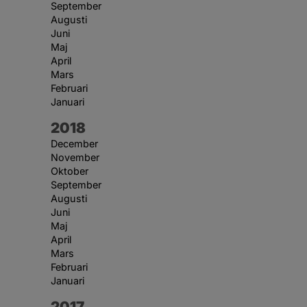
September
Augusti
Juni
Maj
April
Mars
Februari
Januari
År:
2018
December
November
Oktober
September
Augusti
Juni
Maj
April
Mars
Februari
Januari
År:
2017