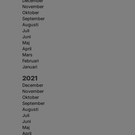
December
November
Oktober
September
Augusti
Juli
Juni
Maj
April
Mars
Februari
Januari
År:
2021
December
November
Oktober
September
Augusti
Juli
Juni
Maj
April