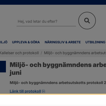
Sök
på
webbplatsen
ILJÖ
UPPLEVA & GÖRA
NÄRINGSLIV & ARBETE
UTBILDNING
Kallelser och protokoll
/
Miljö- och byggnämndens arbetsutsk
Miljö- och byggnämndens arbet
juni
Miljö- och byggnämndens arbetsutskotts protokoll 2
pdf, 692.2 kB, öppnas i nytt fönst
Länk till protokoll