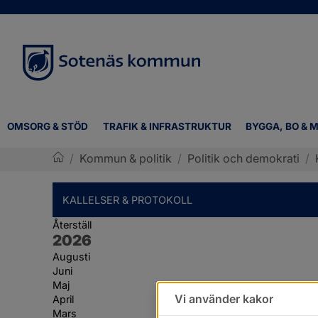
OMSORG & STÖD
TRAFIK & INFRASTRUKTUR
BYGGA, BO & M
/
Kommun & politik
/
Politik och demokrati
/
Sotenäs kommun
KALLELSER & PROTOKOLL
Återställ
År:
2026
Augusti
Juni
Maj
Vi använder kakor
April
Mars