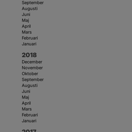
September
Augusti
Juni
Maj
April
Mars
Februari
Januari
År:
2018
December
November
Oktober
September
Augusti
Juni
Maj
April
Mars
Februari
Januari
År:
2017