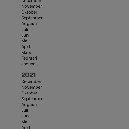
December
November
Oktober
September
Augusti
Juli
Juni
Maj
April
Mars
Februari
Januari
År:
2021
December
November
Oktober
September
Augusti
Juli
Juni
Maj
April