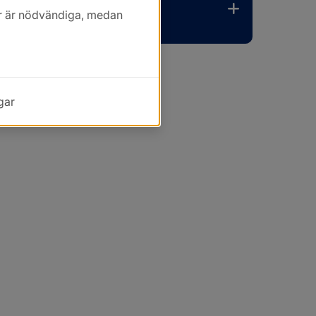
kor är nödvändiga, medan
gar