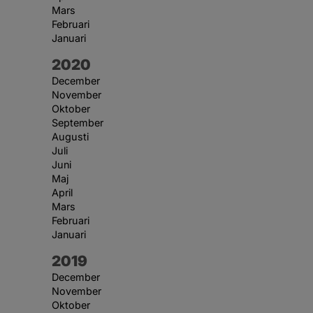
Mars
Februari
Januari
År:
2020
December
November
Oktober
September
Augusti
Juli
Juni
Maj
April
Mars
Februari
Januari
År:
2019
December
November
Oktober