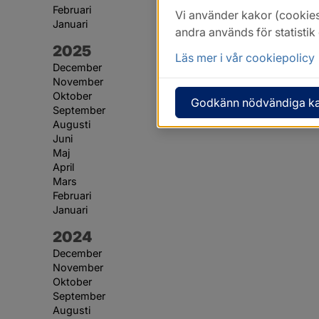
Februari
Vi använder kakor (cookies
Januari
andra används för statisti
År:
2025
Läs mer i vår cookiepolicy
December
November
Oktober
Godkänn nödvändiga k
September
Augusti
Juni
Maj
April
Mars
Februari
Januari
År:
2024
December
November
Oktober
September
Augusti