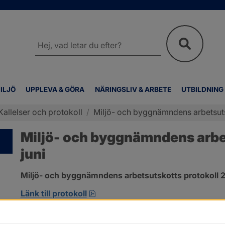
Sök
på
webbplatsen
ILJÖ
UPPLEVA & GÖRA
NÄRINGSLIV & ARBETE
UTBILDNING
Kallelser och protokoll
/
Miljö- och byggnämndens arbetsutsk
Miljö- och byggnämndens arbet
juni
Miljö- och byggnämndens arbetsutskotts protokoll 2
pdf, 692.2 kB, öppnas i nytt fönst
Länk till protokoll