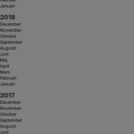
Januari
År:
2018
December
November
Oktober
September
Augusti
Juni
Maj
April
Mars
Februari
Januari
År:
2017
December
November
Oktober
September
Augusti
Juni