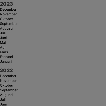
År:
2023
December
November
Oktober
September
Augusti
Juli
Juni
Maj
April
Mars
Februari
Januari
År:
2022
December
November
Oktober
September
Augusti
Juli
Juni