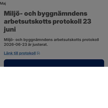
Maj
Miljö- och byggnämndens 
arbetsutskotts protokoll 23 
juni
Miljö- och byggnämndens arbetsutskotts protokoll 
2026-06-23 är justerat.
pdf, 692.2 kB, öppnas i nytt fönster.
Länk till protokoll
Kontakt