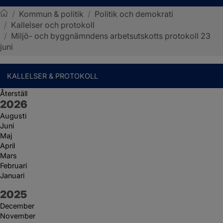
/
Kommun & politik
/
Politik och demokrati
/
Kallelser och protokoll
Sotenäs kommun
/
Miljö- och byggnämndens arbetsutskotts protokoll 23
juni
KALLELSER & PROTOKOLL
Återställ
År:
2026
Augusti
Juni
Maj
April
Mars
Februari
Januari
År:
2025
December
November