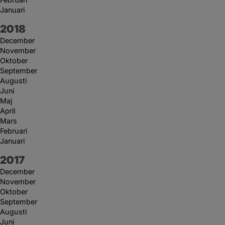
Januari
År:
2018
December
November
Oktober
September
Augusti
Juni
Maj
April
Mars
Februari
Januari
År:
2017
December
November
Oktober
September
Augusti
Juni