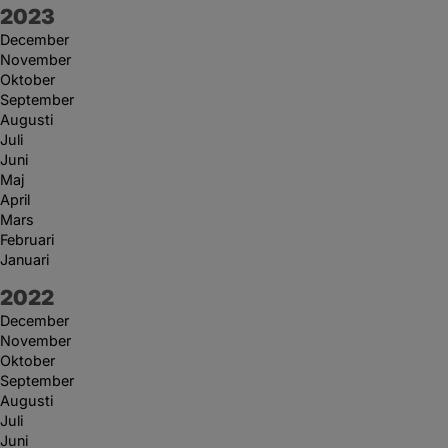
År:
2023
December
November
Oktober
September
Augusti
Juli
Juni
Maj
April
Mars
Februari
Januari
År:
2022
December
November
Oktober
September
Augusti
Juli
Juni