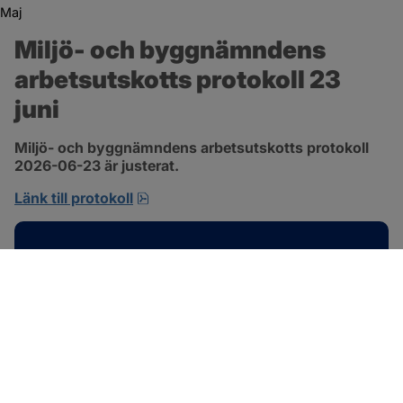
Maj
Miljö- och byggnämndens 
arbetsutskotts protokoll 23 
juni
Miljö- och byggnämndens arbetsutskotts protokoll 
2026-06-23 är justerat.
pdf, 692.2 kB, öppnas i nytt fönster.
Länk till protokoll
Kontakt