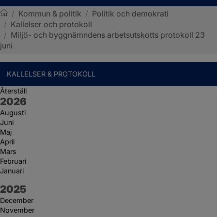
/
Kommun & politik
/
Politik och demokrati
/
Kallelser och protokoll
Sotenäs kommun
/
Miljö- och byggnämndens arbetsutskotts protokoll 23
juni
KALLELSER & PROTOKOLL
Återställ
År:
2026
Augusti
Juni
Maj
April
Mars
Februari
Januari
År:
2025
December
November