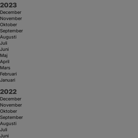
År:
2023
December
November
Oktober
September
Augusti
Juli
Juni
Maj
April
Mars
Februari
Januari
År:
2022
December
November
Oktober
September
Augusti
Juli
Juni