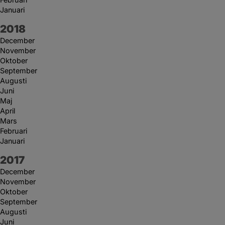
Januari
År:
2018
December
November
Oktober
September
Augusti
Juni
Maj
April
Mars
Februari
Januari
År:
2017
December
November
Oktober
September
Augusti
Juni