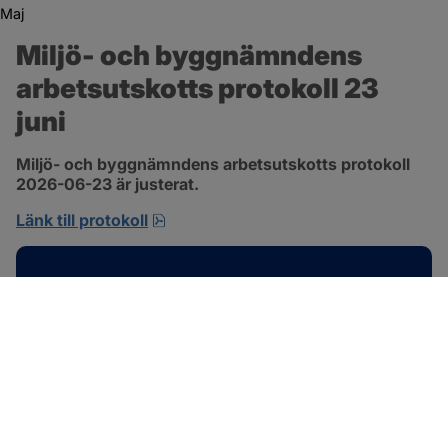
Maj
Miljö- och byggnämndens 
arbetsutskotts protokoll 23 
juni
Miljö- och byggnämndens arbetsutskotts protokoll 
2026-06-23 är justerat.
pdf, 692.2 kB, öppnas i nytt fönster.
Länk till protokoll
Kontakt