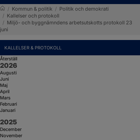
/
Kommun & politik
/
Politik och demokrati
/
Kallelser och protokoll
Sotenäs kommun
/
Miljö- och byggnämndens arbetsutskotts protokoll 23
juni
KALLELSER & PROTOKOLL
Återställ
År:
2026
Augusti
Juni
Maj
April
Mars
Februari
Januari
År:
2025
December
November