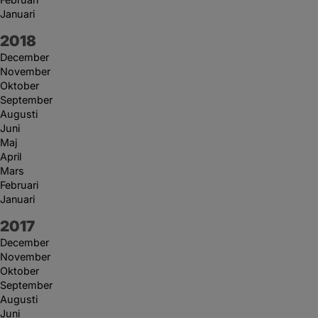
Januari
År:
2018
December
November
Oktober
September
Augusti
Juni
Maj
April
Mars
Februari
Januari
År:
2017
December
November
Oktober
September
Augusti
Juni