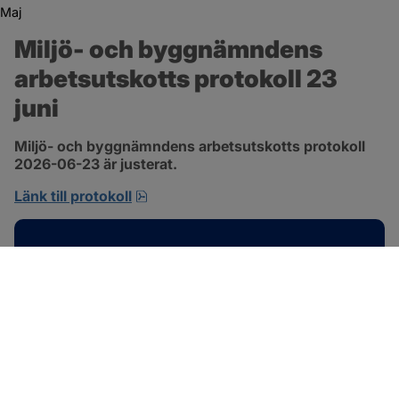
Maj
Miljö- och byggnämndens 
arbetsutskotts protokoll 23 
juni
Miljö- och byggnämndens arbetsutskotts protokoll 
2026-06-23 är justerat.
pdf, 692.2 kB, öppnas i nytt fönster.
Länk till protokoll
Kontakt