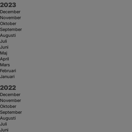
År:
2023
December
November
Oktober
September
Augusti
Juli
Juni
Maj
April
Mars
Februari
Januari
År:
2022
December
November
Oktober
September
Augusti
Juli
Juni