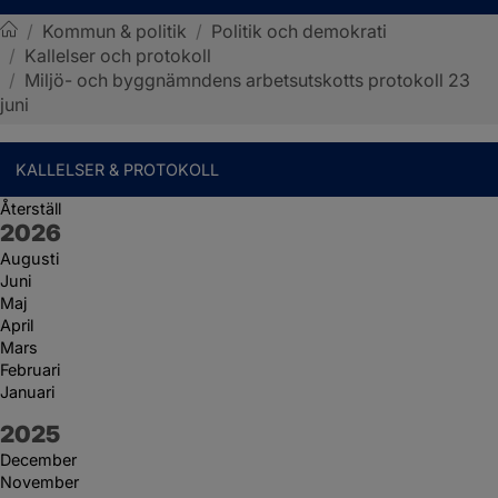
/
Kommun & politik
/
Politik och demokrati
/
Kallelser och protokoll
Sotenäs kommun
/
Miljö- och byggnämndens arbetsutskotts protokoll 23
juni
KALLELSER & PROTOKOLL
Återställ
År:
2026
Augusti
Juni
Maj
April
Mars
Februari
Januari
År:
2025
December
November