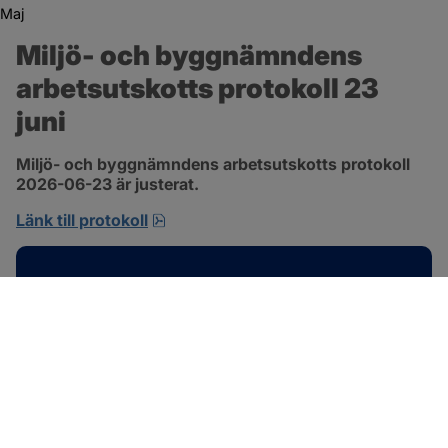
Maj
Miljö- och byggnämndens 
arbetsutskotts protokoll 23 
juni
Miljö- och byggnämndens arbetsutskotts protokoll 
2026-06-23 är justerat.
pdf, 692.2 kB, öppnas i nytt fönster.
Länk till protokoll
Kontakt