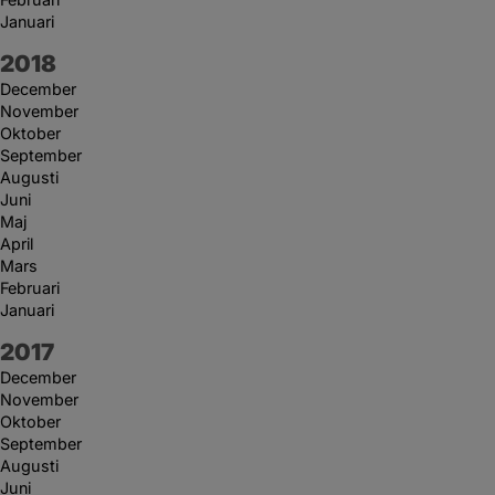
Januari
År:
2018
December
November
Oktober
September
Augusti
Juni
Maj
April
Mars
Februari
Januari
År:
2017
December
November
Oktober
September
Augusti
Juni