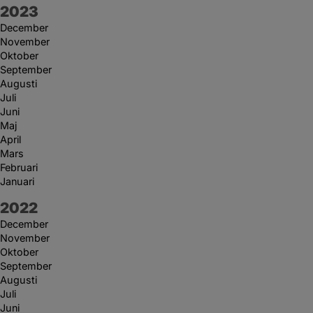
År:
2023
December
November
Oktober
September
Augusti
Juli
Juni
Maj
April
Mars
Februari
Januari
År:
2022
December
November
Oktober
September
Augusti
Juli
Juni