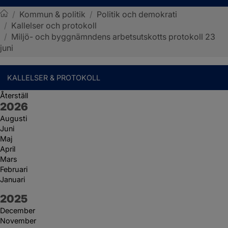
/
Kommun & politik
/
Politik och demokrati
/
Kallelser och protokoll
Sotenäs kommun
/
Miljö- och byggnämndens arbetsutskotts protokoll 23
juni
KALLELSER & PROTOKOLL
Återställ
År:
2026
Augusti
Juni
Maj
April
Mars
Februari
Januari
År:
2025
December
November