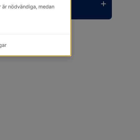
kor är nödvändiga, medan
gar