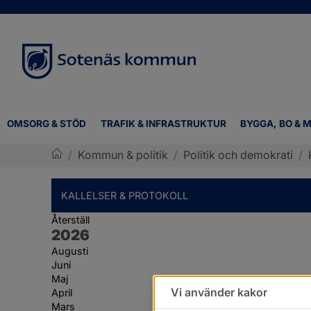
OMSORG & STÖD
TRAFIK & INFRASTRUKTUR
BYGGA, BO & M
/
Kommun & politik
/
Politik och demokrati
/
Sotenäs kommun
KALLELSER & PROTOKOLL
Återställ
År:
2026
Augusti
Juni
Maj
Vi använder kakor
April
Mars