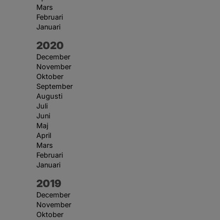
Mars
Februari
Januari
År:
2020
December
November
Oktober
September
Augusti
Juli
Juni
Maj
April
Mars
Februari
Januari
År:
2019
December
November
Oktober