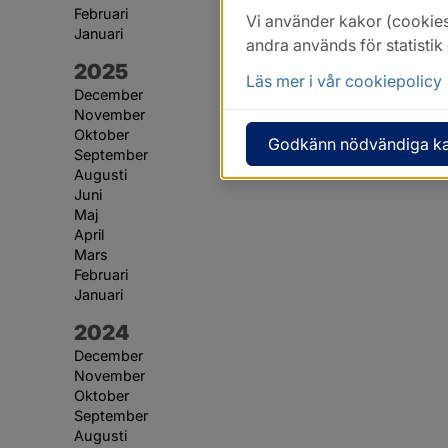
Februari
Vi använder kakor (cookies
Januari
andra används för statisti
År:
2025
Läs mer i vår cookiepolicy
December
November
Oktober
Godkänn nödvändiga k
September
Augusti
Juni
Maj
April
Mars
Februari
Januari
År:
2024
December
November
Oktober
September
Augusti