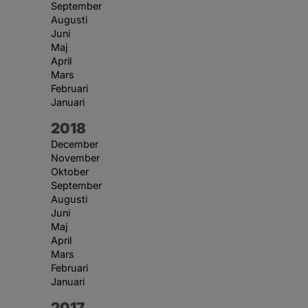
September
Augusti
Juni
Maj
April
Mars
Februari
Januari
År:
2018
December
November
Oktober
September
Augusti
Juni
Maj
April
Mars
Februari
Januari
År:
2017