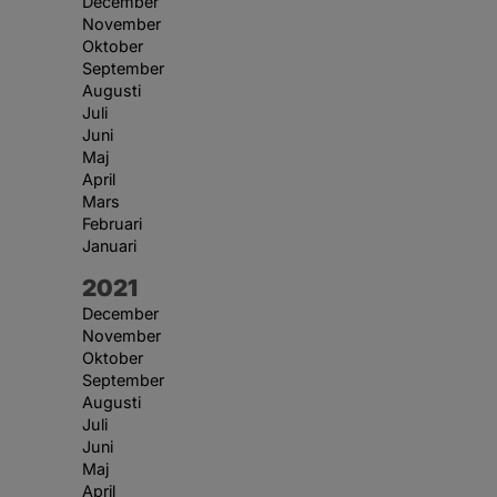
December
November
Oktober
September
Augusti
Juli
Juni
Maj
April
Mars
Februari
Januari
År:
2021
December
November
Oktober
September
Augusti
Juli
Juni
Maj
April