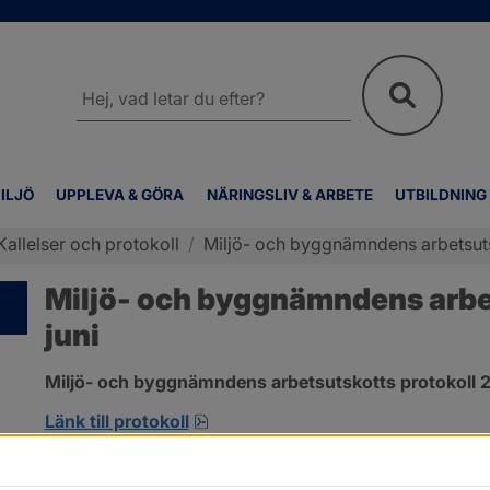
Sök
på
webbplatsen
ILJÖ
UPPLEVA & GÖRA
NÄRINGSLIV & ARBETE
UTBILDNING
Kallelser och protokoll
/
Miljö- och byggnämndens arbetsutsk
Miljö- och byggnämndens arbet
juni
Miljö- och byggnämndens arbetsutskotts protokoll 2
pdf, 692.2 kB, öppnas i nytt fönst
Länk till protokoll