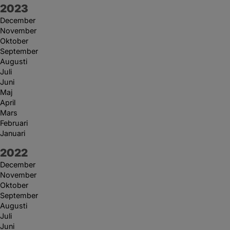
År:
2023
December
November
Oktober
September
Augusti
Juli
Juni
Maj
April
Mars
Februari
Januari
År:
2022
December
November
Oktober
September
Augusti
Juli
Juni