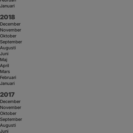
Januari
År:
2018
December
November
Oktober
September
Augusti
Juni
Maj
April
Mars
Februari
Januari
År:
2017
December
November
Oktober
September
Augusti
Juni