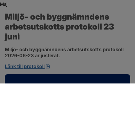
Maj
Miljö- och byggnämndens 
arbetsutskotts protokoll 23 
juni
Miljö- och byggnämndens arbetsutskotts protokoll 
2026-06-23 är justerat.
pdf, 692.2 kB, öppnas i nytt fönster.
Länk till protokoll
Kontakt