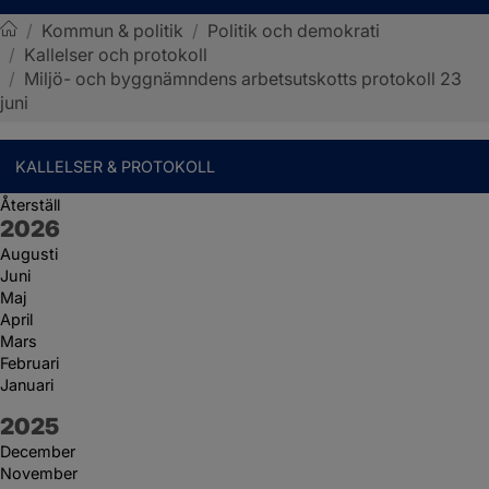
/
Kommun & politik
/
Politik och demokrati
/
Kallelser och protokoll
Sotenäs kommun
/
Miljö- och byggnämndens arbetsutskotts protokoll 23
juni
KALLELSER & PROTOKOLL
Återställ
År:
2026
Augusti
Juni
Maj
April
Mars
Februari
Januari
År:
2025
December
November