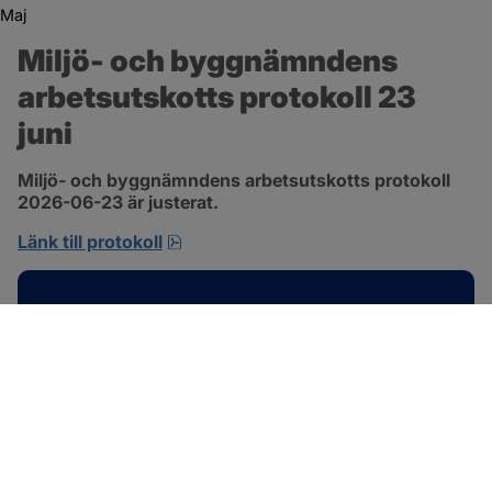
Maj
Miljö- och byggnämndens 
arbetsutskotts protokoll 23 
juni
Miljö- och byggnämndens arbetsutskotts protokoll 
2026-06-23 är justerat.
pdf, 692.2 kB, öppnas i nytt fönster.
Länk till protokoll
Kontakt