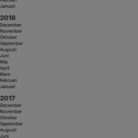
Januari
År:
2018
December
November
Oktober
September
Augusti
Juni
Maj
April
Mars
Februari
Januari
År:
2017
December
November
Oktober
September
Augusti
Juni