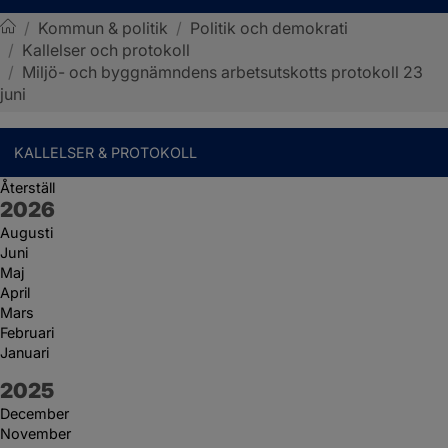
/
Kommun & politik
/
Politik och demokrati
/
Kallelser och protokoll
Sotenäs kommun
/
Miljö- och byggnämndens arbetsutskotts protokoll 23
juni
KALLELSER & PROTOKOLL
Återställ
År:
2026
Augusti
Juni
Maj
April
Mars
Februari
Januari
År:
2025
December
November