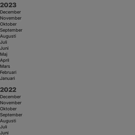
År:
2023
December
November
Oktober
September
Augusti
Juli
Juni
Maj
April
Mars
Februari
Januari
År:
2022
December
November
Oktober
September
Augusti
Juli
Juni