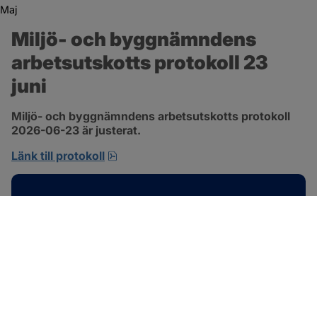
Maj
Miljö- och byggnämndens 
arbetsutskotts protokoll 23 
juni
Miljö- och byggnämndens arbetsutskotts protokoll 
2026-06-23 är justerat.
pdf, 692.2 kB, öppnas i nytt fönster.
Länk till protokoll
Kontakt