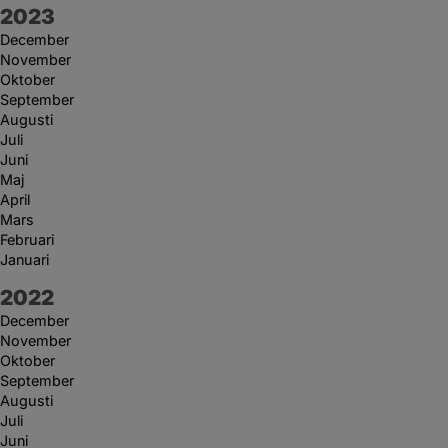
År:
2023
December
November
Oktober
September
Augusti
Juli
Juni
Maj
April
Mars
Februari
Januari
År:
2022
December
November
Oktober
September
Augusti
Juli
Juni