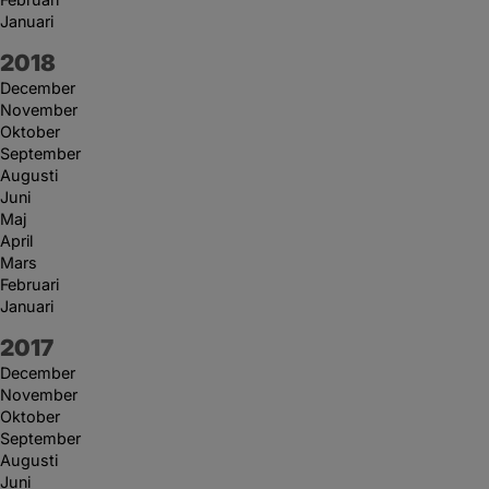
Januari
År:
2018
December
November
Oktober
September
Augusti
Juni
Maj
April
Mars
Februari
Januari
År:
2017
December
November
Oktober
September
Augusti
Juni