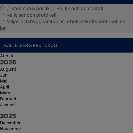
/
Kommun & politik
/
Politik och demokrati
/
Kallelser och protokoll
Sotenäs kommun
/
Miljö- och byggnämndens arbetsutskotts protokoll 23
juni
KALLELSER & PROTOKOLL
Återställ
År:
2026
Augusti
Juni
Maj
April
Mars
Februari
Januari
År:
2025
December
November