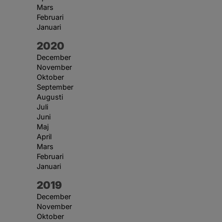
Mars
Februari
Januari
År:
2020
December
November
Oktober
September
Augusti
Juli
Juni
Maj
April
Mars
Februari
Januari
År:
2019
December
November
Oktober