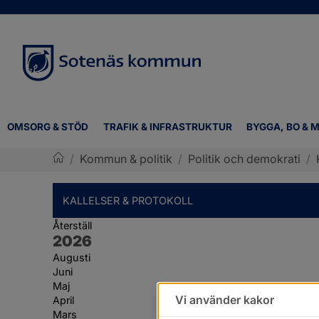
OMSORG & STÖD
TRAFIK & INFRASTRUKTUR
BYGGA, BO & M
/
Kommun & politik
/
Politik och demokrati
/
Sotenäs kommun
KALLELSER & PROTOKOLL
Återställ
År:
2026
Augusti
Juni
Maj
Vi använder kakor
April
Mars