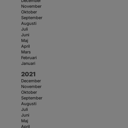
December
November
Oktober
September
Augusti
Juli
Juni
Maj
April
Mars
Februari
Januari
År:
2021
December
November
Oktober
September
Augusti
Juli
Juni
Maj
April