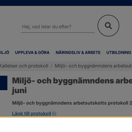
Sök
på
webbplatsen
ILJÖ
UPPLEVA & GÖRA
NÄRINGSLIV & ARBETE
UTBILDNING
Kallelser och protokoll
/
Miljö- och byggnämndens arbetsutsk
Miljö- och byggnämndens arbet
juni
Miljö- och byggnämndens arbetsutskotts protokoll 2
pdf, 692.2 kB, öppnas i nytt fönst
Länk till protokoll