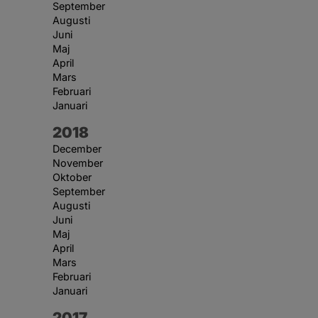
September
Augusti
Juni
Maj
April
Mars
Februari
Januari
År:
2018
December
November
Oktober
September
Augusti
Juni
Maj
April
Mars
Februari
Januari
År:
2017