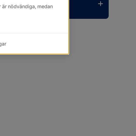
kor är nödvändiga, medan
gar