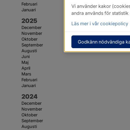
Februari
Vi använder kakor (cookies
Januari
andra används för statisti
År:
2025
Läs mer i vår cookiepolicy
December
November
Oktober
Godkänn nödvändiga k
September
Augusti
Juni
Maj
April
Mars
Februari
Januari
År:
2024
December
November
Oktober
September
Augusti