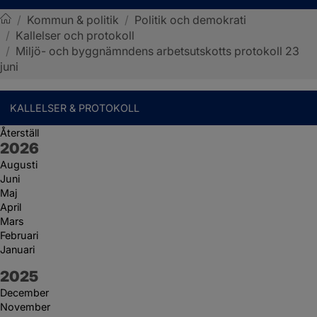
/
Kommun & politik
/
Politik och demokrati
/
Kallelser och protokoll
Sotenäs kommun
/
Miljö- och byggnämndens arbetsutskotts protokoll 23
juni
KALLELSER & PROTOKOLL
Återställ
År:
2026
Augusti
Juni
Maj
April
Mars
Februari
Januari
År:
2025
December
November