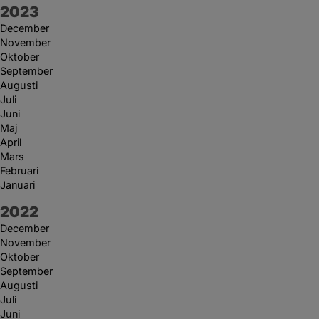
År:
2023
December
November
Oktober
September
Augusti
Juli
Juni
Maj
April
Mars
Februari
Januari
År:
2022
December
November
Oktober
September
Augusti
Juli
Juni