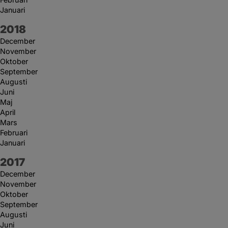
Januari
År:
2018
December
November
Oktober
September
Augusti
Juni
Maj
April
Mars
Februari
Januari
År:
2017
December
November
Oktober
September
Augusti
Juni