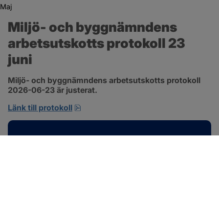
Maj
Miljö- och byggnämndens 
arbetsutskotts protokoll 23 
juni
Miljö- och byggnämndens arbetsutskotts protokoll 
2026-06-23 är justerat.
pdf, 692.2 kB, öppnas i nytt fönster.
Länk till protokoll
Kontakt