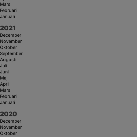
Mars
Februari
Januari
År:
2021
December
November
Oktober
September
Augusti
Juli
Juni
Maj
April
Mars
Februari
Januari
År:
2020
December
November
Oktober