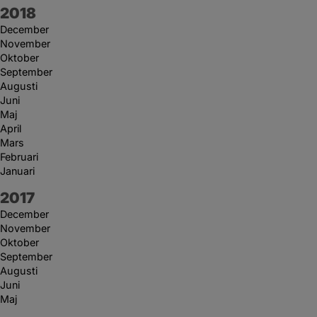
År:
2018
December
November
Oktober
September
Augusti
Juni
Maj
April
Mars
Februari
Januari
År:
2017
December
November
Oktober
September
Augusti
Juni
Maj