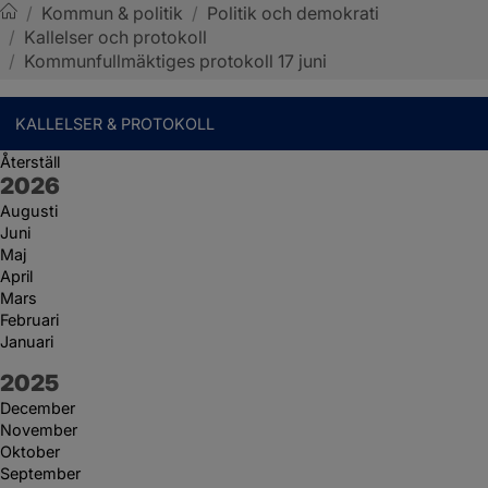
/
Kommun & politik
/
Politik och demokrati
/
Kallelser och protokoll
Sotenäs kommun
/
Kommunfullmäktiges protokoll 17 juni
KALLELSER & PROTOKOLL
Återställ
År:
2026
Augusti
Juni
Maj
April
Mars
Februari
Januari
År:
2025
December
November
Oktober
September