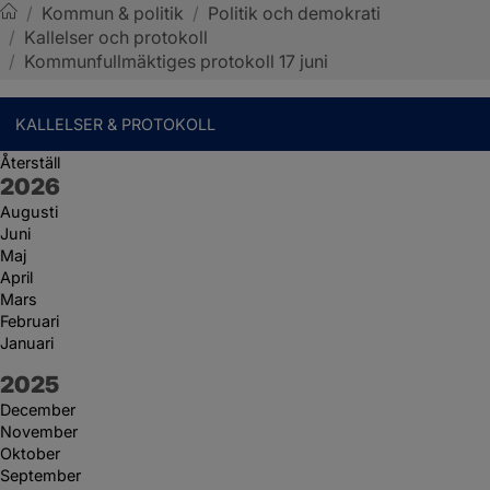
/
Kommun & politik
/
Politik och demokrati
/
Kallelser och protokoll
Sotenäs kommun
/
Kommunfullmäktiges protokoll 17 juni
KALLELSER & PROTOKOLL
Återställ
År:
2026
Augusti
Juni
Maj
April
Mars
Februari
Januari
År:
2025
December
November
Oktober
September