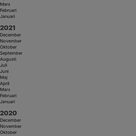
Mars
Februari
Januari
År:
2021
December
November
Oktober
September
Augusti
Juli
Juni
Maj
April
Mars
Februari
Januari
År:
2020
December
November
Oktober