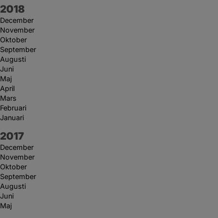
År:
2018
December
November
Oktober
September
Augusti
Juni
Maj
April
Mars
Februari
Januari
År:
2017
December
November
Oktober
September
Augusti
Juni
Maj