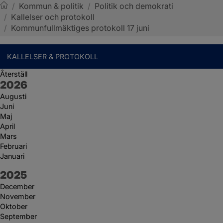
/
Kommun & politik
/
Politik och demokrati
/
Kallelser och protokoll
Sotenäs kommun
/
Kommunfullmäktiges protokoll 17 juni
KALLELSER & PROTOKOLL
Återställ
År:
2026
Augusti
Juni
Maj
April
Mars
Februari
Januari
År:
2025
December
November
Oktober
September