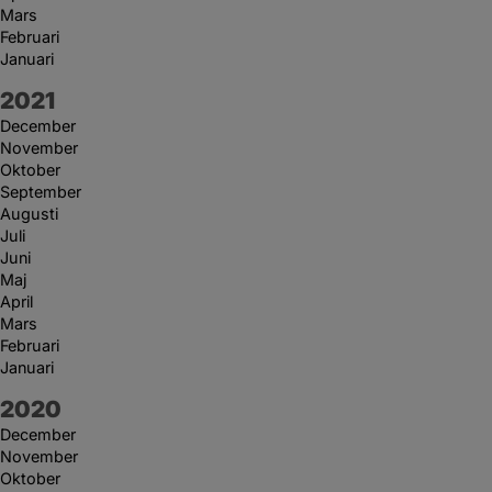
Mars
Februari
Januari
År:
2021
December
November
Oktober
September
Augusti
Juli
Juni
Maj
April
Mars
Februari
Januari
År:
2020
December
November
Oktober