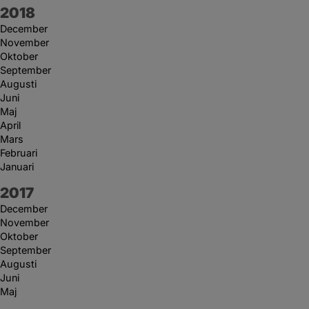
År:
2018
December
November
Oktober
September
Augusti
Juni
Maj
April
Mars
Februari
Januari
År:
2017
December
November
Oktober
September
Augusti
Juni
Maj