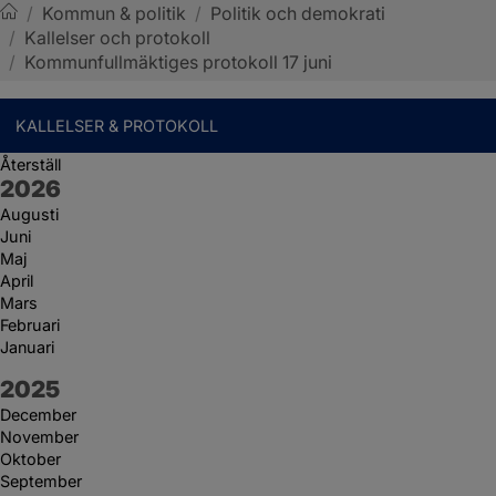
/
Kommun & politik
/
Politik och demokrati
/
Kallelser och protokoll
Sotenäs kommun
/
Kommunfullmäktiges protokoll 17 juni
KALLELSER & PROTOKOLL
Återställ
År:
2026
Augusti
Juni
Maj
April
Mars
Februari
Januari
År:
2025
December
November
Oktober
September