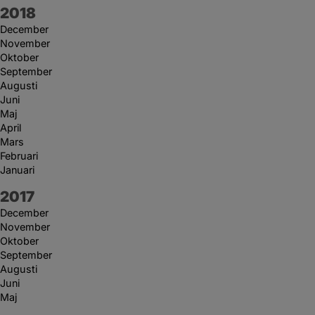
År:
2018
December
November
Oktober
September
Augusti
Juni
Maj
April
Mars
Februari
Januari
År:
2017
December
November
Oktober
September
Augusti
Juni
Maj