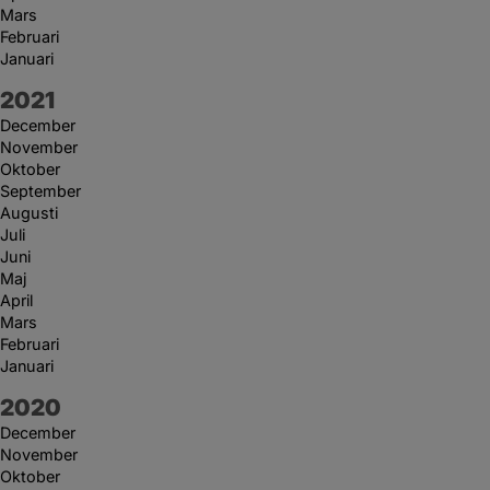
Mars
Februari
Januari
År:
2021
December
November
Oktober
September
Augusti
Juli
Juni
Maj
April
Mars
Februari
Januari
År:
2020
December
November
Oktober