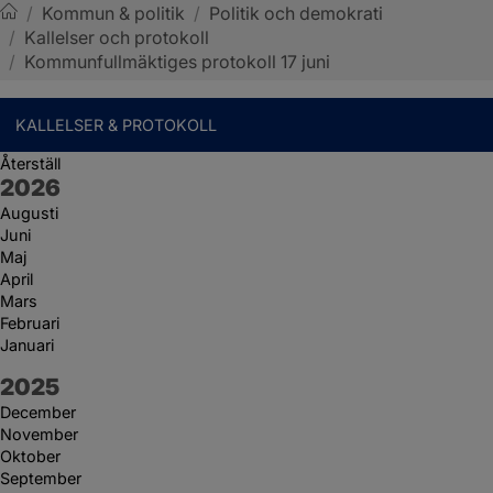
/
Kommun & politik
/
Politik och demokrati
/
Kallelser och protokoll
Sotenäs kommun
/
Kommunfullmäktiges protokoll 17 juni
KALLELSER & PROTOKOLL
Återställ
År:
2026
Augusti
Juni
Maj
April
Mars
Februari
Januari
År:
2025
December
November
Oktober
September