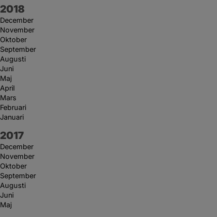
År:
2018
December
November
Oktober
September
Augusti
Juni
Maj
April
Mars
Februari
Januari
År:
2017
December
November
Oktober
September
Augusti
Juni
Maj