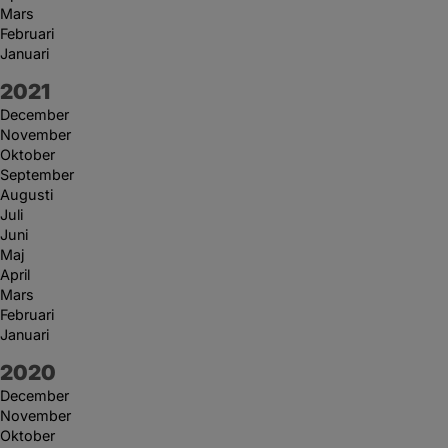
Mars
Februari
Januari
År:
2021
December
November
Oktober
September
Augusti
Juli
Juni
Maj
April
Mars
Februari
Januari
År:
2020
December
November
Oktober