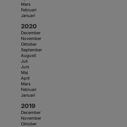
Mars
Februari
Januari
År:
2020
December
November
Oktober
September
Augusti
Juli
Juni
Maj
April
Mars
Februari
Januari
År:
2019
December
November
Oktober