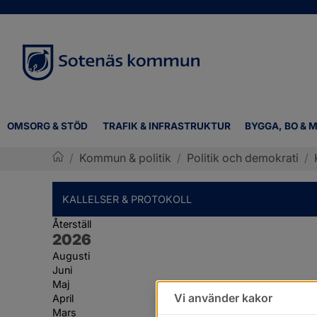
OMSORG & STÖD
TRAFIK & INFRASTRUKTUR
BYGGA, BO & M
/
Kommun & politik
/
Politik och demokrati
/
Sotenäs kommun
KALLELSER & PROTOKOLL
Återställ
År:
2026
Augusti
Juni
Maj
Vi använder kakor
April
Mars