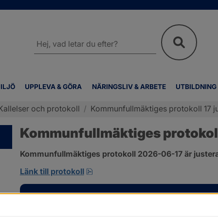
Sök
på
webbplatsen
ILJÖ
UPPLEVA & GÖRA
NÄRINGSLIV & ARBETE
UTBILDNING
Kallelser och protokoll
/
Kommunfullmäktiges protokoll 17 j
Kommunfullmäktiges protokoll 
Kommunfullmäktiges protokoll 2026-06-17 är justera
pdf, 1 MB, öppnas i nytt fönster.
Länk till protokoll
Kontakt