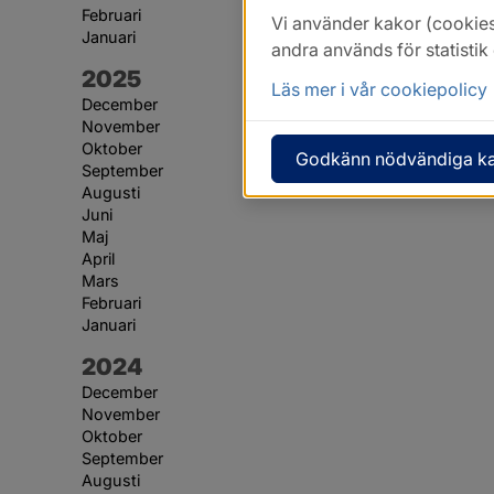
Februari
Vi använder kakor (cookies
Januari
andra används för statisti
År:
2025
Läs mer i vår cookiepolicy
December
November
Oktober
Godkänn nödvändiga k
September
Augusti
Juni
Maj
April
Mars
Februari
Januari
År:
2024
December
November
Oktober
September
Augusti