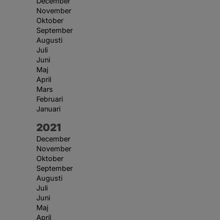
December
November
Oktober
September
Augusti
Juli
Juni
Maj
April
Mars
Februari
Januari
År:
2021
December
November
Oktober
September
Augusti
Juli
Juni
Maj
April