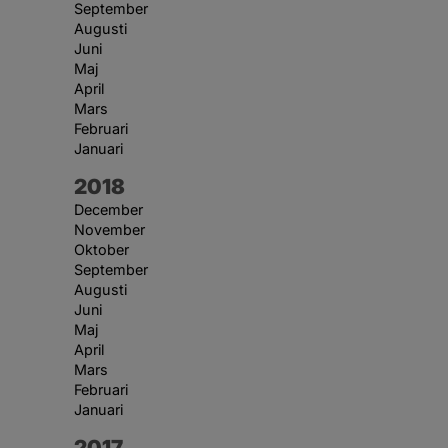
September
Augusti
Juni
Maj
April
Mars
Februari
Januari
År:
2018
December
November
Oktober
September
Augusti
Juni
Maj
April
Mars
Februari
Januari
År:
2017