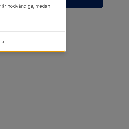
kor är nödvändiga, medan
gar