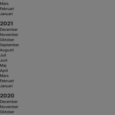
Mars
Februari
Januari
År:
2021
December
November
Oktober
September
Augusti
Juli
Juni
Maj
April
Mars
Februari
Januari
År:
2020
December
November
Oktober