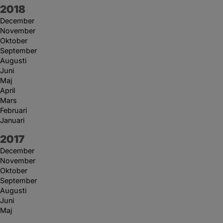
År:
2018
December
November
Oktober
September
Augusti
Juni
Maj
April
Mars
Februari
Januari
År:
2017
December
November
Oktober
September
Augusti
Juni
Maj