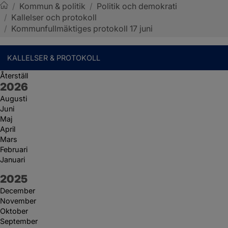
/
Kommun & politik
/
Politik och demokrati
/
Kallelser och protokoll
Sotenäs kommun
/
Kommunfullmäktiges protokoll 17 juni
KALLELSER & PROTOKOLL
Återställ
År:
2026
Augusti
Juni
Maj
April
Mars
Februari
Januari
År:
2025
December
November
Oktober
September