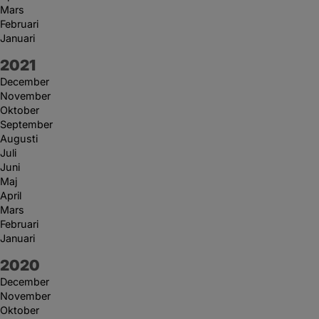
Mars
Februari
Januari
År:
2021
December
November
Oktober
September
Augusti
Juli
Juni
Maj
April
Mars
Februari
Januari
År:
2020
December
November
Oktober