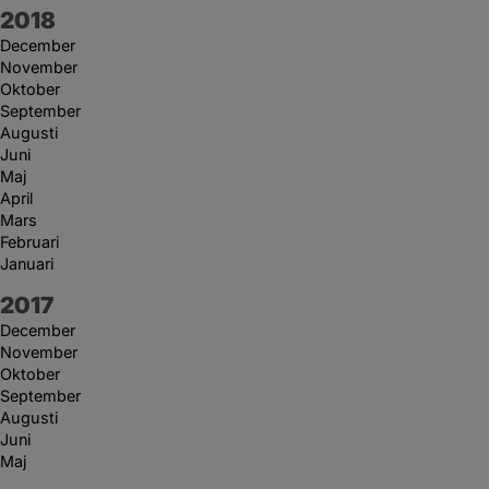
År:
2018
December
November
Oktober
September
Augusti
Juni
Maj
April
Mars
Februari
Januari
År:
2017
December
November
Oktober
September
Augusti
Juni
Maj