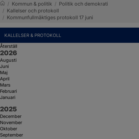
/
Kommun & politik
/
Politik och demokrati
/
Kallelser och protokoll
Sotenäs kommun
/
Kommunfullmäktiges protokoll 17 juni
KALLELSER & PROTOKOLL
Återställ
År:
2026
Augusti
Juni
Maj
April
Mars
Februari
Januari
År:
2025
December
November
Oktober
September