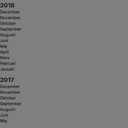
År:
2018
December
November
Oktober
September
Augusti
Juni
Maj
April
Mars
Februari
Januari
År:
2017
December
November
Oktober
September
Augusti
Juni
Maj