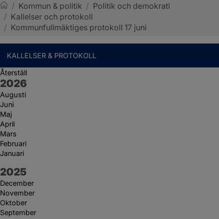
/
Kommun & politik
/
Politik och demokrati
/
Kallelser och protokoll
Sotenäs kommun
/
Kommunfullmäktiges protokoll 17 juni
KALLELSER & PROTOKOLL
Återställ
År:
2026
Augusti
Juni
Maj
April
Mars
Februari
Januari
År:
2025
December
November
Oktober
September