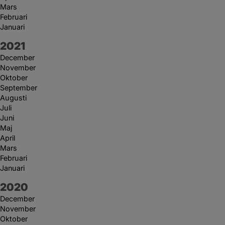
Mars
Februari
Januari
År:
2021
December
November
Oktober
September
Augusti
Juli
Juni
Maj
April
Mars
Februari
Januari
År:
2020
December
November
Oktober