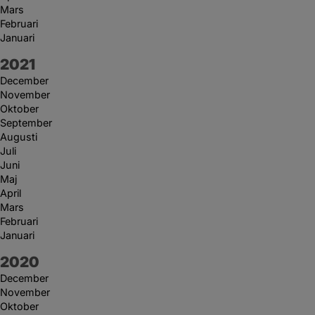
Mars
Februari
Januari
År:
2021
December
November
Oktober
September
Augusti
Juli
Juni
Maj
April
Mars
Februari
Januari
År:
2020
December
November
Oktober