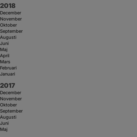
År:
2018
December
November
Oktober
September
Augusti
Juni
Maj
April
Mars
Februari
Januari
År:
2017
December
November
Oktober
September
Augusti
Juni
Maj