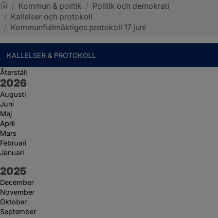
/
Kommun & politik
/
Politik och demokrati
/
Kallelser och protokoll
Sotenäs kommun
/
Kommunfullmäktiges protokoll 17 juni
KALLELSER & PROTOKOLL
Återställ
År:
2026
Augusti
Juni
Maj
April
Mars
Februari
Januari
År:
2025
December
November
Oktober
September