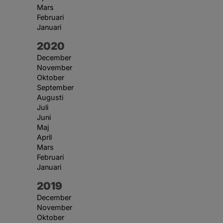
Mars
Februari
Januari
År:
2020
December
November
Oktober
September
Augusti
Juli
Juni
Maj
April
Mars
Februari
Januari
År:
2019
December
November
Oktober