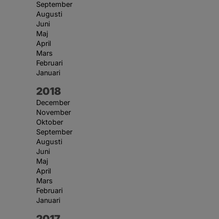
September
Augusti
Juni
Maj
April
Mars
Februari
Januari
År:
2018
December
November
Oktober
September
Augusti
Juni
Maj
April
Mars
Februari
Januari
År:
2017