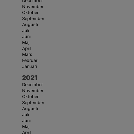
December
November
Oktober
September
Augusti
Juli
Juni
Maj
April
Mars
Februari
Januari
År:
2021
December
November
Oktober
September
Augusti
Juli
Juni
Maj
April