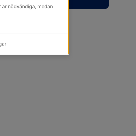
kor är nödvändiga, medan
gar