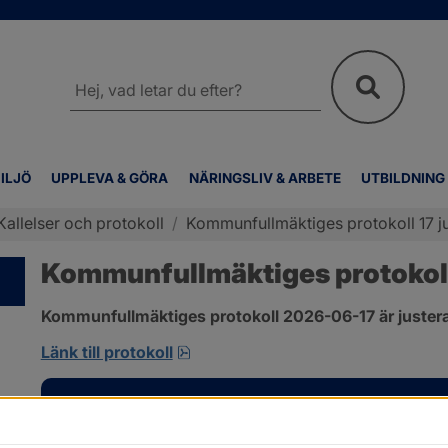
Sök
på
webbplatsen
ILJÖ
UPPLEVA & GÖRA
NÄRINGSLIV & ARBETE
UTBILDNING
Kallelser och protokoll
/
Kommunfullmäktiges protokoll 17 j
Kommunfullmäktiges protokoll 
Kommunfullmäktiges protokoll 2026-06-17 är justera
pdf, 1 MB, öppnas i nytt fönster.
Länk till protokoll
Kontakt