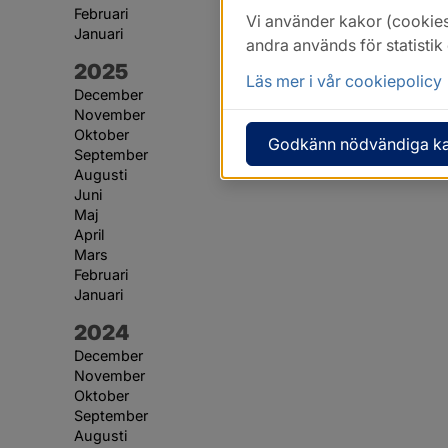
Februari
Vi använder kakor (cookies
Januari
andra används för statisti
År:
2025
Läs mer i vår cookiepolicy
December
November
Oktober
Godkänn nödvändiga k
September
Augusti
Juni
Maj
April
Mars
Februari
Januari
År:
2024
December
November
Oktober
September
Augusti