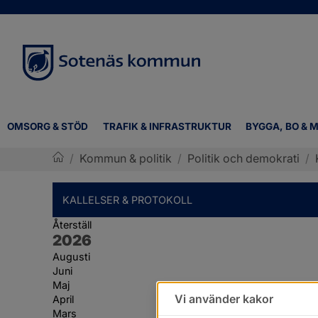
OMSORG & STÖD
TRAFIK & INFRASTRUKTUR
BYGGA, BO & M
/
Kommun & politik
/
Politik och demokrati
/
Sotenäs kommun
KALLELSER & PROTOKOLL
Återställ
År:
2026
Augusti
Juni
Maj
Vi använder kakor
April
Mars