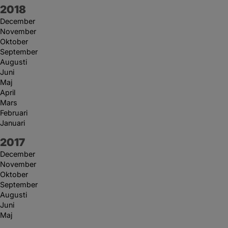
År:
2018
December
November
Oktober
September
Augusti
Juni
Maj
April
Mars
Februari
Januari
År:
2017
December
November
Oktober
September
Augusti
Juni
Maj