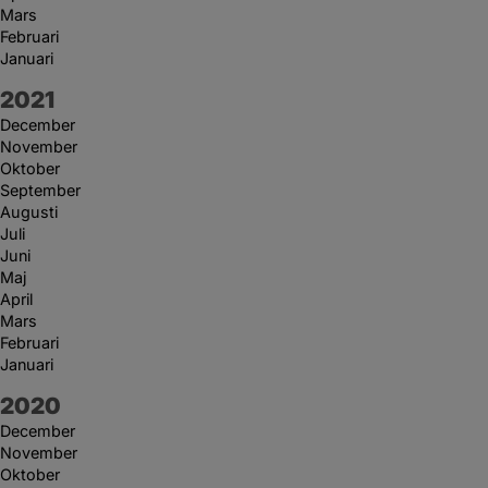
Mars
Februari
Januari
År:
2021
December
November
Oktober
September
Augusti
Juli
Juni
Maj
April
Mars
Februari
Januari
År:
2020
December
November
Oktober