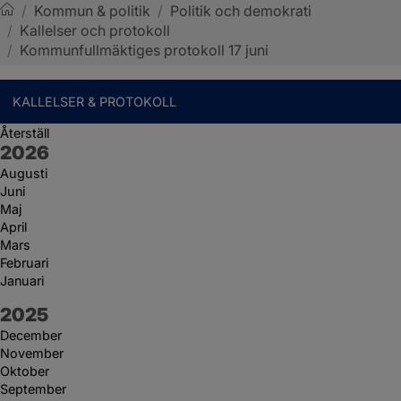
/
Kommun & politik
/
Politik och demokrati
/
Kallelser och protokoll
Sotenäs kommun
/
Kommunfullmäktiges protokoll 17 juni
KALLELSER & PROTOKOLL
Återställ
År:
2026
Augusti
Juni
Maj
April
Mars
Februari
Januari
År:
2025
December
November
Oktober
September