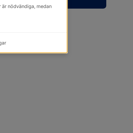
kor är nödvändiga, medan
gar