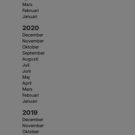
Mars
Februari
Januari
År:
2020
December
November
Oktober
September
Augusti
Juli
Juni
Maj
April
Mars
Februari
Januari
År:
2019
December
November
Oktober