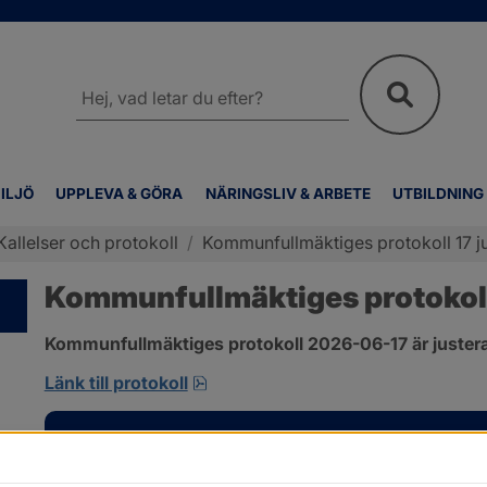
Sök
på
webbplatsen
ILJÖ
UPPLEVA & GÖRA
NÄRINGSLIV & ARBETE
UTBILDNING
Kallelser och protokoll
/
Kommunfullmäktiges protokoll 17 j
Kommunfullmäktiges protokoll 
Kommunfullmäktiges protokoll 2026-06-17 är justera
pdf, 1 MB, öppnas i nytt fönster.
Länk till protokoll
Kontakt