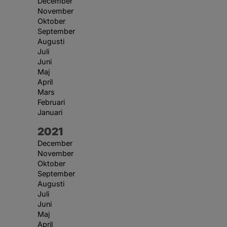
December
November
Oktober
September
Augusti
Juli
Juni
Maj
April
Mars
Februari
Januari
År:
2021
December
November
Oktober
September
Augusti
Juli
Juni
Maj
April