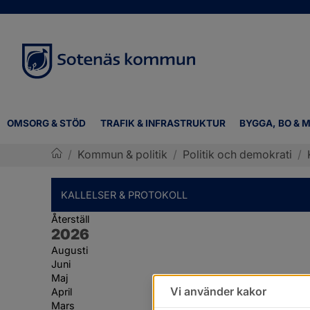
OMSORG & STÖD
TRAFIK & INFRASTRUKTUR
BYGGA, BO & M
/
Kommun & politik
/
Politik och demokrati
/
Sotenäs kommun
KALLELSER & PROTOKOLL
Återställ
År:
2026
Augusti
Juni
Maj
Vi använder kakor
April
Mars