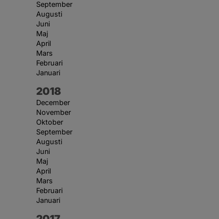
September
Augusti
Juni
Maj
April
Mars
Februari
Januari
År:
2018
December
November
Oktober
September
Augusti
Juni
Maj
April
Mars
Februari
Januari
År:
2017