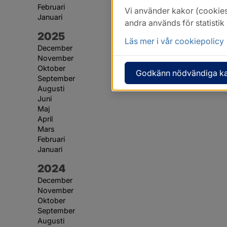
Februari
Vi använder kakor (cookies
Januari
andra används för statisti
År:
2025
Läs mer i vår cookiepolicy
December
November
Oktober
Godkänn nödvändiga k
September
Augusti
Juni
Maj
April
Mars
Februari
Januari
År:
2024
December
November
Oktober
September
Augusti