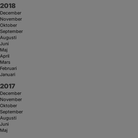
År:
2018
December
November
Oktober
September
Augusti
Juni
Maj
April
Mars
Februari
Januari
År:
2017
December
November
Oktober
September
Augusti
Juni
Maj