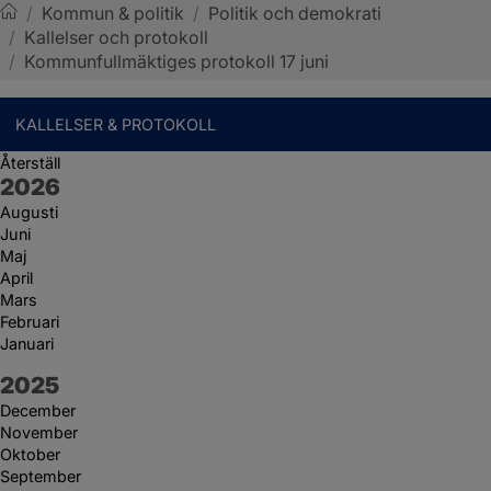
/
Kommun & politik
/
Politik och demokrati
/
Kallelser och protokoll
Sotenäs kommun
/
Kommunfullmäktiges protokoll 17 juni
KALLELSER & PROTOKOLL
Återställ
År:
2026
Augusti
Juni
Maj
April
Mars
Februari
Januari
År:
2025
December
November
Oktober
September