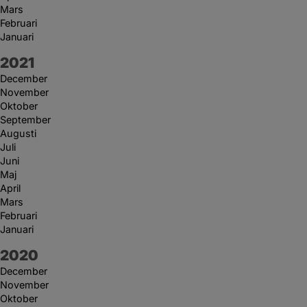
Mars
Februari
Januari
År:
2021
December
November
Oktober
September
Augusti
Juli
Juni
Maj
April
Mars
Februari
Januari
År:
2020
December
November
Oktober