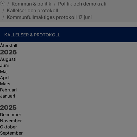
/
Kommun & politik
/
Politik och demokrati
/
Kallelser och protokoll
Sotenäs kommun
/
Kommunfullmäktiges protokoll 17 juni
KALLELSER & PROTOKOLL
Återställ
År:
2026
Augusti
Juni
Maj
April
Mars
Februari
Januari
År:
2025
December
November
Oktober
September