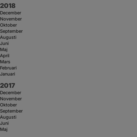
År:
2018
December
November
Oktober
September
Augusti
Juni
Maj
April
Mars
Februari
Januari
År:
2017
December
November
Oktober
September
Augusti
Juni
Maj