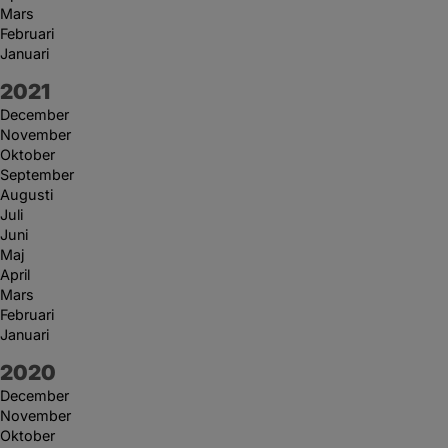
Mars
Februari
Januari
År:
2021
December
November
Oktober
September
Augusti
Juli
Juni
Maj
April
Mars
Februari
Januari
År:
2020
December
November
Oktober