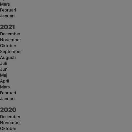
Mars
Februari
Januari
År:
2021
December
November
Oktober
September
Augusti
Juli
Juni
Maj
April
Mars
Februari
Januari
År:
2020
December
November
Oktober