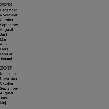
År:
2018
December
November
Oktober
September
Augusti
Juni
Maj
April
Mars
Februari
Januari
År:
2017
December
November
Oktober
September
Augusti
Juni
Maj