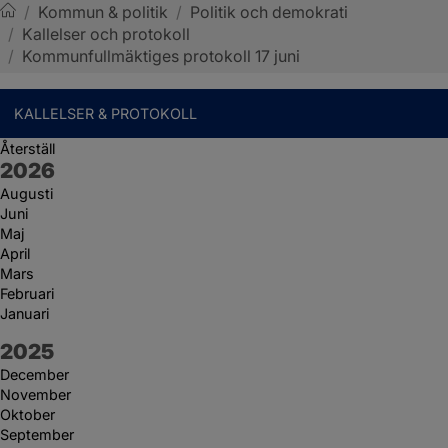
/
Kommun & politik
/
Politik och demokrati
/
Kallelser och protokoll
Sotenäs kommun
/
Kommunfullmäktiges protokoll 17 juni
KALLELSER & PROTOKOLL
Återställ
År:
2026
Augusti
Juni
Maj
April
Mars
Februari
Januari
År:
2025
December
November
Oktober
September