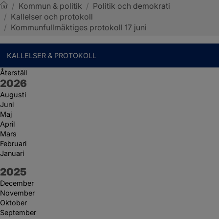
/
Kommun & politik
/
Politik och demokrati
/
Kallelser och protokoll
Sotenäs kommun
/
Kommunfullmäktiges protokoll 17 juni
KALLELSER & PROTOKOLL
Återställ
År:
2026
Augusti
Juni
Maj
April
Mars
Februari
Januari
År:
2025
December
November
Oktober
September