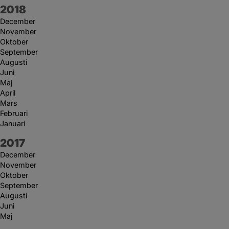
År:
2018
December
November
Oktober
September
Augusti
Juni
Maj
April
Mars
Februari
Januari
År:
2017
December
November
Oktober
September
Augusti
Juni
Maj