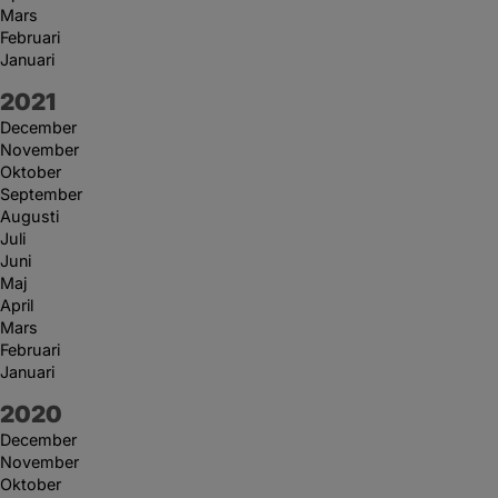
Mars
Februari
Januari
År:
2021
December
November
Oktober
September
Augusti
Juli
Juni
Maj
April
Mars
Februari
Januari
År:
2020
December
November
Oktober