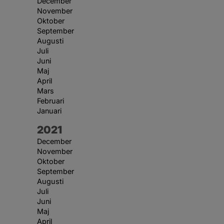
December
November
Oktober
September
Augusti
Juli
Juni
Maj
April
Mars
Februari
Januari
År:
2021
December
November
Oktober
September
Augusti
Juli
Juni
Maj
April