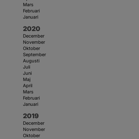
Mars
Februari
Januari
År:
2020
December
November
Oktober
September
Augusti
Juli
Juni
Maj
April
Mars
Februari
Januari
År:
2019
December
November
Oktober