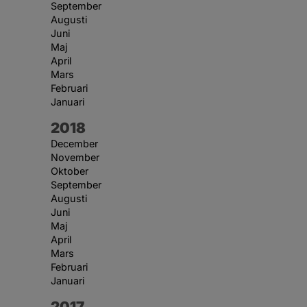
September
Augusti
Juni
Maj
April
Mars
Februari
Januari
År:
2018
December
November
Oktober
September
Augusti
Juni
Maj
April
Mars
Februari
Januari
År:
2017