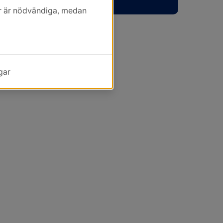
kor är nödvändiga, medan
gar