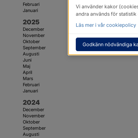
Februari
Vi använder kakor (cookies
Januari
andra används för statisti
År:
2025
Läs mer i vår cookiepolicy
December
November
Oktober
Godkänn nödvändiga k
September
Augusti
Juni
Maj
April
Mars
Februari
Januari
År:
2024
December
November
Oktober
September
Augusti