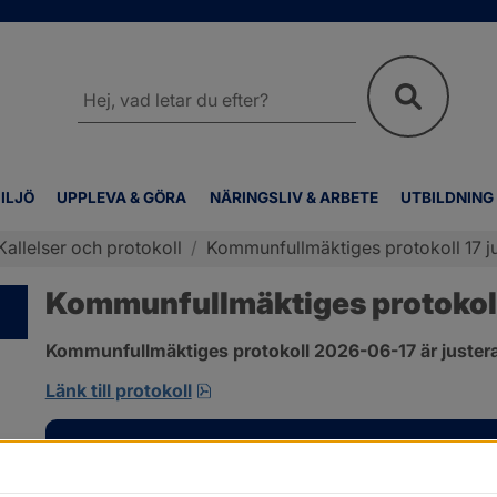
Sök
på
webbplatsen
ILJÖ
UPPLEVA & GÖRA
NÄRINGSLIV & ARBETE
UTBILDNING
Kallelser och protokoll
/
Kommunfullmäktiges protokoll 17 j
Kommunfullmäktiges protokoll 
Kommunfullmäktiges protokoll 2026-06-17 är justera
pdf, 1 MB, öppnas i nytt fönster.
Länk till protokoll
Kontakt