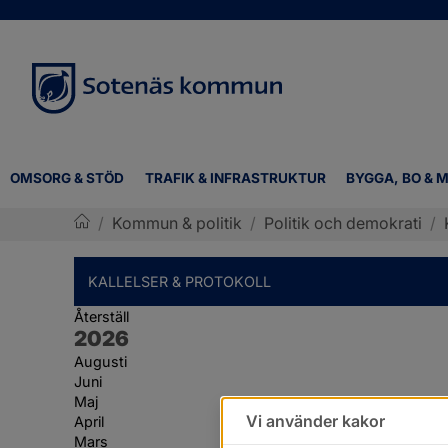
OMSORG & STÖD
TRAFIK & INFRASTRUKTUR
BYGGA, BO & M
/
Kommun & politik
/
Politik och demokrati
/
Sotenäs kommun
KALLELSER & PROTOKOLL
Återställ
År:
2026
Augusti
Juni
Maj
Vi använder kakor
April
Mars