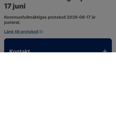
17 juni
Kommunfullmäktiges protokoll 2026-06-17 är 
justerat.
pdf, 1 MB, öppnas i nytt fönster.
Länk till protokoll
Kontakt
SOTENÄS KOMMUN