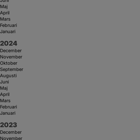
Juni
Maj
April
Mars
Februari
Januari
År:
2024
December
November
Oktober
September
Augusti
Juni
Maj
April
Mars
Februari
Januari
År:
2023
December
November