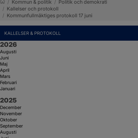
/
Kommun & politik
/
Politik och demokrati
/
Kallelser och protokoll
Sotenäs kommun
/
Kommunfullmäktiges protokoll 17 juni
KALLELSER & PROTOKOLL
År:
2026
Augusti
Juni
Maj
April
Mars
Februari
Januari
År:
2025
December
November
Oktober
September
Augusti