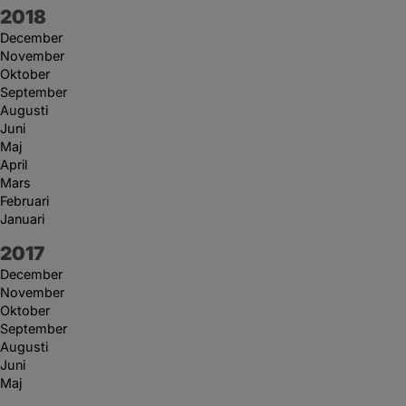
År:
2018
December
November
Oktober
September
Augusti
Juni
Maj
April
Mars
Februari
Januari
År:
2017
December
November
Oktober
September
Augusti
Juni
Maj