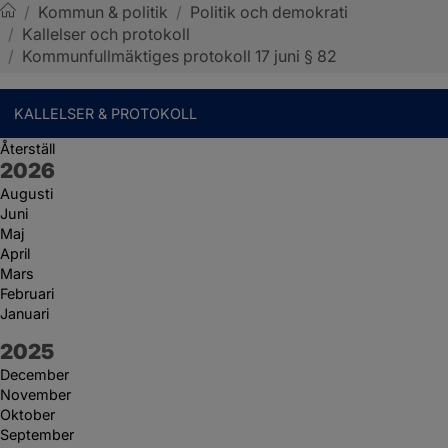
/
Kommun & politik
/
Politik och demokrati
/
Kallelser och protokoll
Sotenäs kommun
/
Kommunfullmäktiges protokoll 17 juni § 82
KALLELSER & PROTOKOLL
Återställ
År:
2026
Augusti
Juni
Maj
April
Mars
Februari
Januari
År:
2025
December
November
Oktober
September