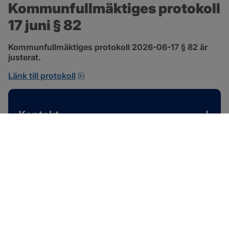
Kommunfullmäktiges protokoll 
17 juni § 82
Kommunfullmäktiges protokoll 2026-06-17 § 82 är 
justerat.
pdf, 585 kB, öppnas i nytt fönster.
Länk till protokoll
Kontakt