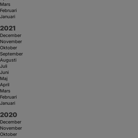
Mars
Februari
Januari
År:
2021
December
November
Oktober
September
Augusti
Juli
Juni
Maj
April
Mars
Februari
Januari
År:
2020
December
November
Oktober