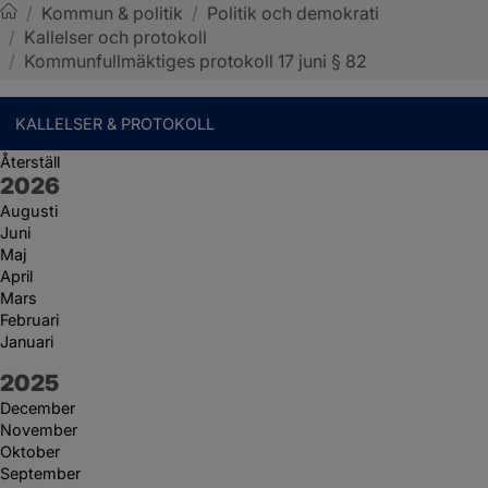
/
Kommun & politik
/
Politik och demokrati
/
Kallelser och protokoll
Sotenäs kommun
/
Kommunfullmäktiges protokoll 17 juni § 82
KALLELSER & PROTOKOLL
Återställ
År:
2026
Augusti
Juni
Maj
April
Mars
Februari
Januari
År:
2025
December
November
Oktober
September