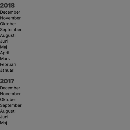
År:
2018
December
November
Oktober
September
Augusti
Juni
Maj
April
Mars
Februari
Januari
År:
2017
December
November
Oktober
September
Augusti
Juni
Maj