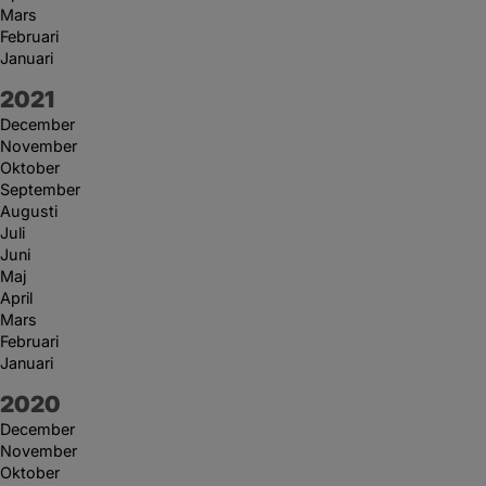
Mars
Februari
Januari
År:
2021
December
November
Oktober
September
Augusti
Juli
Juni
Maj
April
Mars
Februari
Januari
År:
2020
December
November
Oktober