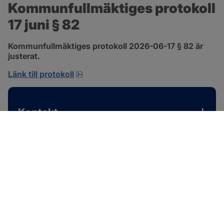
Kommunfullmäktiges protokoll 
17 juni § 82
Kommunfullmäktiges protokoll 2026-06-17 § 82 är 
justerat.
pdf, 585 kB, öppnas i nytt fönster.
Länk till protokoll
Kontakt