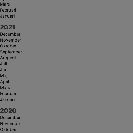
Mars
Februari
Januari
År:
2021
December
November
Oktober
September
Augusti
Juli
Juni
Maj
April
Mars
Februari
Januari
År:
2020
December
November
Oktober