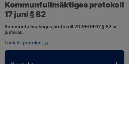
Kommunfullmäktiges protokoll 
17 juni § 82
Kommunfullmäktiges protokoll 2026-06-17 § 82 är 
justerat.
pdf, 585 kB, öppnas i nytt fönster.
Länk till protokoll
Kontakt