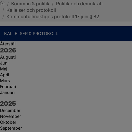
/
Kommun & politik
/
Politik och demokrati
/
Kallelser och protokoll
Sotenäs kommun
/
Kommunfullmäktiges protokoll 17 juni § 82
KALLELSER & PROTOKOLL
Återställ
År:
2026
Augusti
Juni
Maj
April
Mars
Februari
Januari
År:
2025
December
November
Oktober
September