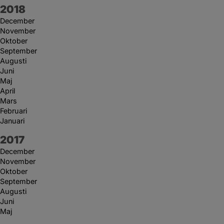
År:
2018
December
November
Oktober
September
Augusti
Juni
Maj
April
Mars
Februari
Januari
År:
2017
December
November
Oktober
September
Augusti
Juni
Maj