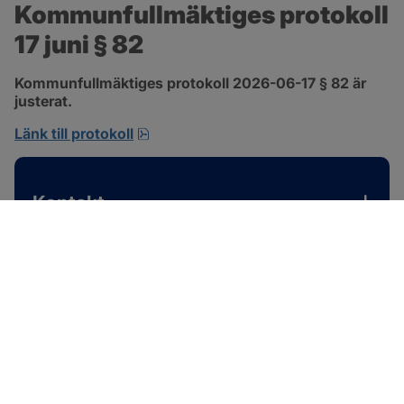
Kommunfullmäktiges protokoll 
17 juni § 82
Kommunfullmäktiges protokoll 2026-06-17 § 82 är 
justerat.
pdf, 585 kB, öppnas i nytt fönster.
Länk till protokoll
Kontakt