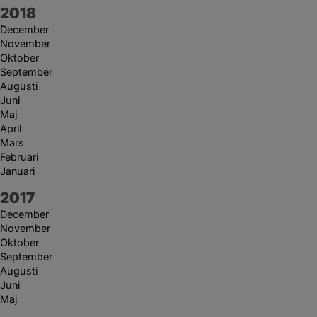
År:
2018
December
November
Oktober
September
Augusti
Juni
Maj
April
Mars
Februari
Januari
År:
2017
December
November
Oktober
September
Augusti
Juni
Maj