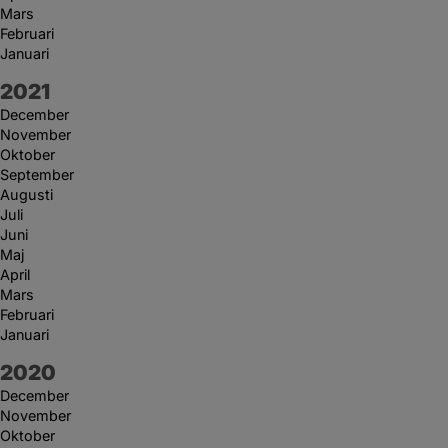
Mars
Februari
Januari
År:
2021
December
November
Oktober
September
Augusti
Juli
Juni
Maj
April
Mars
Februari
Januari
År:
2020
December
November
Oktober