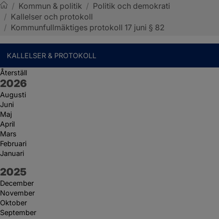
/
Kommun & politik
/
Politik och demokrati
/
Kallelser och protokoll
Sotenäs kommun
/
Kommunfullmäktiges protokoll 17 juni § 82
KALLELSER & PROTOKOLL
Återställ
År:
2026
Augusti
Juni
Maj
April
Mars
Februari
Januari
År:
2025
December
November
Oktober
September