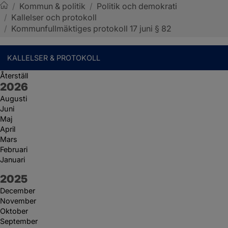
/
Kommun & politik
/
Politik och demokrati
/
Kallelser och protokoll
Sotenäs kommun
/
Kommunfullmäktiges protokoll 17 juni § 82
KALLELSER & PROTOKOLL
Återställ
År:
2026
Augusti
Juni
Maj
April
Mars
Februari
Januari
År:
2025
December
November
Oktober
September