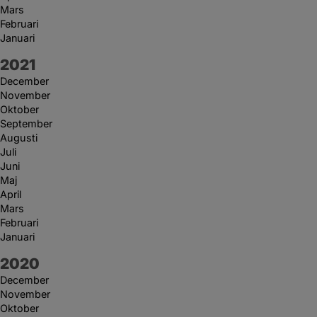
Mars
Februari
Januari
År:
2021
December
November
Oktober
September
Augusti
Juli
Juni
Maj
April
Mars
Februari
Januari
År:
2020
December
November
Oktober