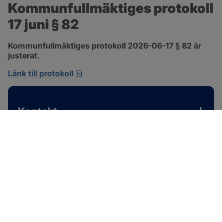
Kommunfullmäktiges protokoll 
17 juni § 82
Kommunfullmäktiges protokoll 2026-06-17 § 82 är 
justerat.
pdf, 585 kB, öppnas i nytt fönster.
Länk till protokoll
Kontakt