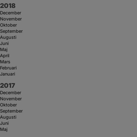
År:
2018
December
November
Oktober
September
Augusti
Juni
Maj
April
Mars
Februari
Januari
År:
2017
December
November
Oktober
September
Augusti
Juni
Maj