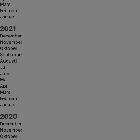
Mars
Februari
Januari
År:
2021
December
November
Oktober
September
Augusti
Juli
Juni
Maj
April
Mars
Februari
Januari
År:
2020
December
November
Oktober