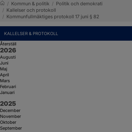
/
Kommun & politik
/
Politik och demokrati
/
Kallelser och protokoll
Sotenäs kommun
/
Kommunfullmäktiges protokoll 17 juni § 82
KALLELSER & PROTOKOLL
Återställ
År:
2026
Augusti
Juni
Maj
April
Mars
Februari
Januari
År:
2025
December
November
Oktober
September