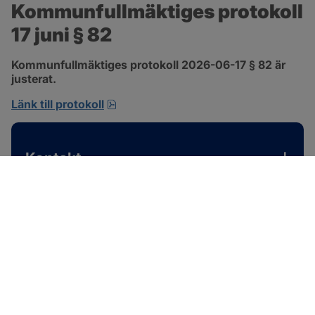
Kommunfullmäktiges protokoll 
17 juni § 82
Kommunfullmäktiges protokoll 2026-06-17 § 82 är 
justerat.
pdf, 585 kB, öppnas i nytt fönster.
Länk till protokoll
Kontakt