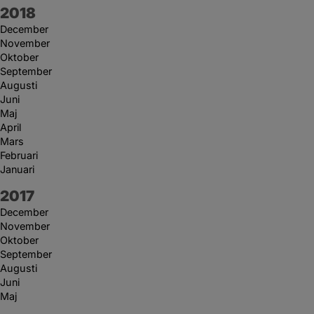
År:
2018
December
November
Oktober
September
Augusti
Juni
Maj
April
Mars
Februari
Januari
År:
2017
December
November
Oktober
September
Augusti
Juni
Maj