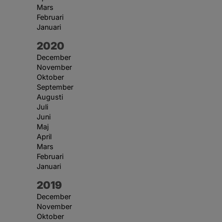
Mars
Februari
Januari
År:
2020
December
November
Oktober
September
Augusti
Juli
Juni
Maj
April
Mars
Februari
Januari
År:
2019
December
November
Oktober