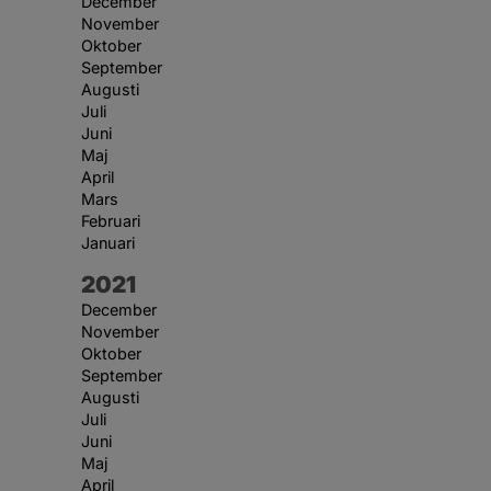
December
November
Oktober
September
Augusti
Juli
Juni
Maj
April
Mars
Februari
Januari
År:
2021
December
November
Oktober
September
Augusti
Juli
Juni
Maj
April