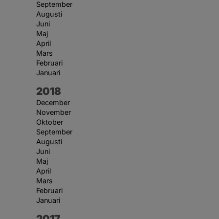
September
Augusti
Juni
Maj
April
Mars
Februari
Januari
År:
2018
December
November
Oktober
September
Augusti
Juni
Maj
April
Mars
Februari
Januari
År:
2017