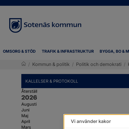
OMSORG & STÖD
TRAFIK & INFRASTRUKTUR
BYGGA, BO & M
/
Kommun & politik
/
Politik och demokrati
/
Sotenäs kommun
KALLELSER & PROTOKOLL
Återställ
År:
2026
Augusti
Juni
Maj
Vi använder kakor
April
Mars