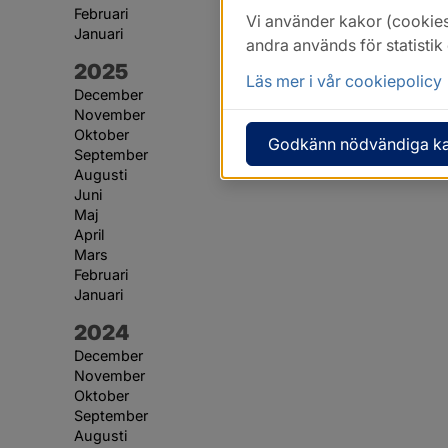
Februari
Vi använder kakor (cookies
Januari
andra används för statisti
År:
2025
Läs mer i vår cookiepolicy
December
November
Oktober
Godkänn nödvändiga k
September
Augusti
Juni
Maj
April
Mars
Februari
Januari
År:
2024
December
November
Oktober
September
Augusti