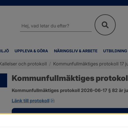
Sök
på
webbplatsen
ILJÖ
UPPLEVA & GÖRA
NÄRINGSLIV & ARBETE
UTBILDNING
Kallelser och protokoll
/
Kommunfullmäktiges protokoll 17 ju
Kommunfullmäktiges protokoll 
Kommunfullmäktiges protokoll 2026-06-17 § 82 är ju
pdf, 585 kB, öppnas i nytt fönster
Länk till protokoll
Kontakt