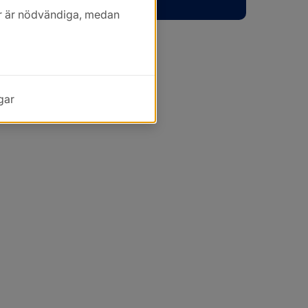
kor är nödvändiga, medan
gar