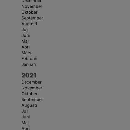
December
November
Oktober
September
Augusti
Juli
Juni
Maj
April
Mars
Februari
Januari
År:
2021
December
November
Oktober
September
Augusti
Juli
Juni
Maj
April