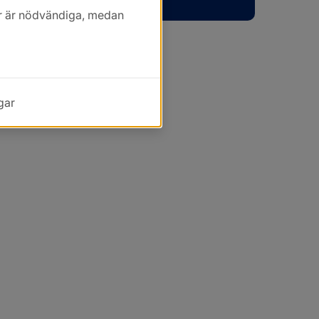
kor är nödvändiga, medan
gar