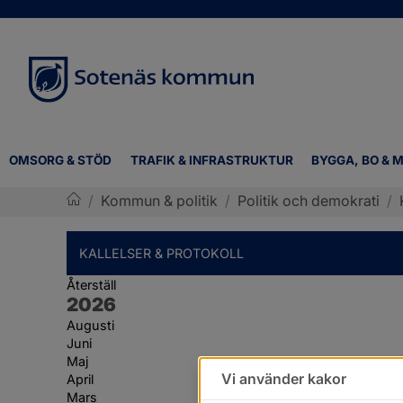
OMSORG & STÖD
TRAFIK & INFRASTRUKTUR
BYGGA, BO & M
/
Kommun & politik
/
Politik och demokrati
/
Sotenäs kommun
KALLELSER & PROTOKOLL
Återställ
År:
2026
Augusti
Juni
Maj
Vi använder kakor
April
Mars