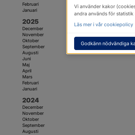
Februari
Vi använder kakor (cookies
Januari
andra används för statisti
År:
2025
Läs mer i vår cookiepolicy
December
November
Oktober
Godkänn nödvändiga k
September
Augusti
Juni
Maj
April
Mars
Februari
Januari
År:
2024
December
November
Oktober
September
Augusti