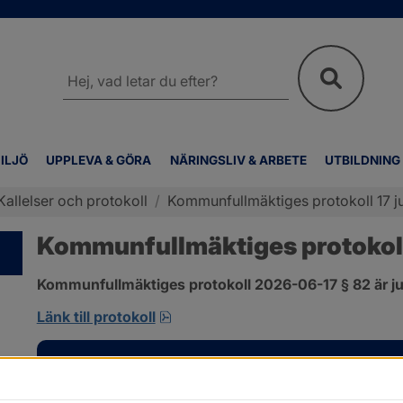
Sök
på
webbplatsen
ILJÖ
UPPLEVA & GÖRA
NÄRINGSLIV & ARBETE
UTBILDNING
Kallelser och protokoll
/
Kommunfullmäktiges protokoll 17 ju
Kommunfullmäktiges protokoll 
Kommunfullmäktiges protokoll 2026-06-17 § 82 är ju
pdf, 585 kB, öppnas i nytt fönster
Länk till protokoll
Kontakt