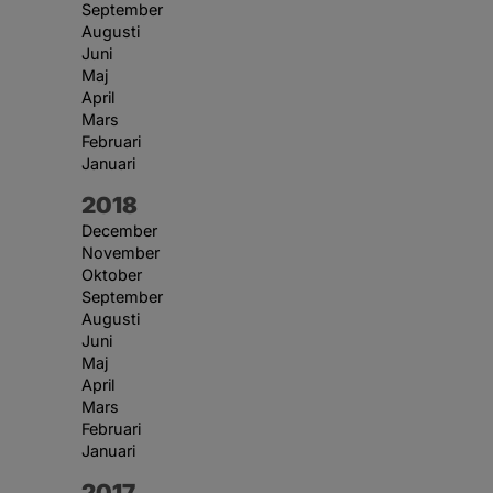
September
Augusti
Juni
Maj
April
Mars
Februari
Januari
År:
2018
December
November
Oktober
September
Augusti
Juni
Maj
April
Mars
Februari
Januari
År:
2017