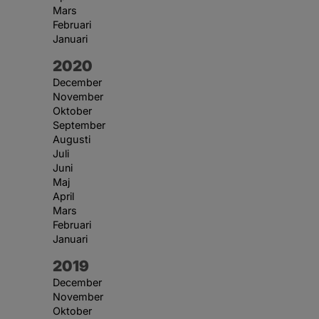
Mars
Februari
Januari
År:
2020
December
November
Oktober
September
Augusti
Juli
Juni
Maj
April
Mars
Februari
Januari
År:
2019
December
November
Oktober