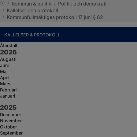
/
Kommun & politik
/
Politik och demokrati
/
Kallelser och protokoll
Sotenäs kommun
/
Kommunfullmäktiges protokoll 17 juni § 82
KALLELSER & PROTOKOLL
Återställ
År:
2026
Augusti
Juni
Maj
April
Mars
Februari
Januari
År:
2025
December
November
Oktober
September