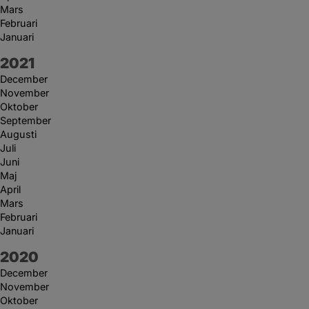
Mars
Februari
Januari
År:
2021
December
November
Oktober
September
Augusti
Juli
Juni
Maj
April
Mars
Februari
Januari
År:
2020
December
November
Oktober