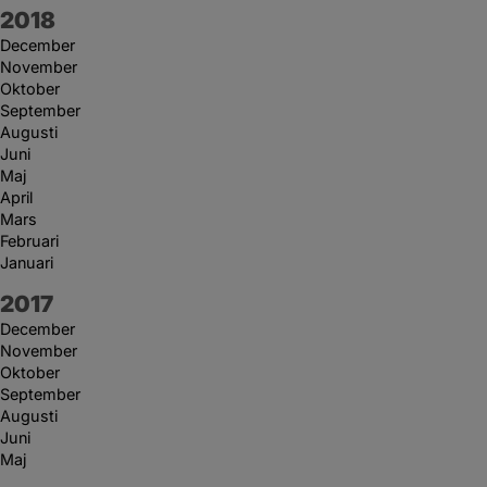
År:
2018
December
November
Oktober
September
Augusti
Juni
Maj
April
Mars
Februari
Januari
År:
2017
December
November
Oktober
September
Augusti
Juni
Maj