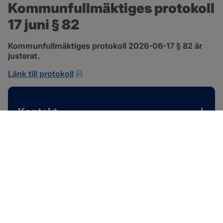
Kommunfullmäktiges protokoll 
17 juni § 82
Kommunfullmäktiges protokoll 2026-06-17 § 82 är 
justerat.
pdf, 585 kB, öppnas i nytt fönster.
Länk till protokoll
Kontakt