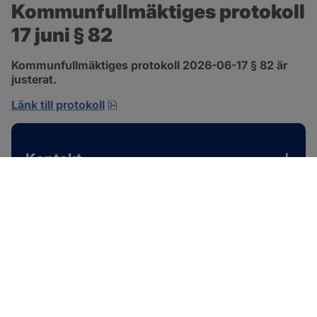
Kommunfullmäktiges protokoll 
17 juni § 82
Kommunfullmäktiges protokoll 2026-06-17 § 82 är 
justerat.
pdf, 585 kB, öppnas i nytt fönster.
Länk till protokoll
Kontakt