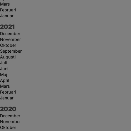
Mars
Februari
Januari
År:
2021
December
November
Oktober
September
Augusti
Juli
Juni
Maj
April
Mars
Februari
Januari
År:
2020
December
November
Oktober