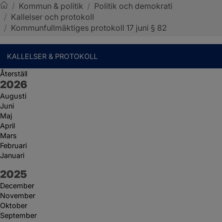
/
Kommun & politik
/
Politik och demokrati
/
Kallelser och protokoll
Sotenäs kommun
/
Kommunfullmäktiges protokoll 17 juni § 82
KALLELSER & PROTOKOLL
Återställ
År:
2026
Augusti
Juni
Maj
April
Mars
Februari
Januari
År:
2025
December
November
Oktober
September