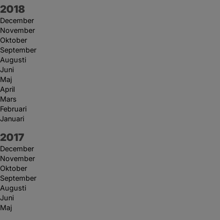
År:
2018
December
November
Oktober
September
Augusti
Juni
Maj
April
Mars
Februari
Januari
År:
2017
December
November
Oktober
September
Augusti
Juni
Maj