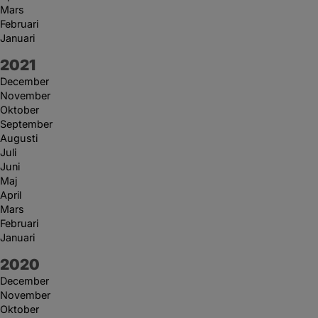
Mars
Februari
Januari
År:
2021
December
November
Oktober
September
Augusti
Juli
Juni
Maj
April
Mars
Februari
Januari
År:
2020
December
November
Oktober