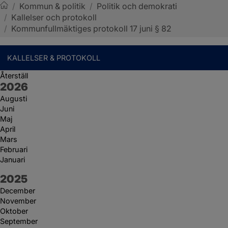
/
Kommun & politik
/
Politik och demokrati
/
Kallelser och protokoll
Sotenäs kommun
/
Kommunfullmäktiges protokoll 17 juni § 82
KALLELSER & PROTOKOLL
Återställ
År:
2026
Augusti
Juni
Maj
April
Mars
Februari
Januari
År:
2025
December
November
Oktober
September