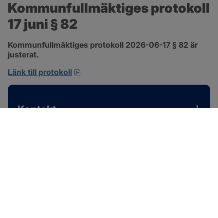
Kommunfullmäktiges protokoll 
17 juni § 82
Kommunfullmäktiges protokoll 2026-06-17 § 82 är 
justerat.
pdf, 585 kB, öppnas i nytt fönster.
Länk till protokoll
Kontakt