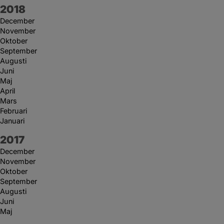
År:
2018
December
November
Oktober
September
Augusti
Juni
Maj
April
Mars
Februari
Januari
År:
2017
December
November
Oktober
September
Augusti
Juni
Maj