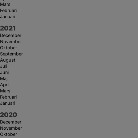
Mars
Februari
Januari
År:
2021
December
November
Oktober
September
Augusti
Juli
Juni
Maj
April
Mars
Februari
Januari
År:
2020
December
November
Oktober