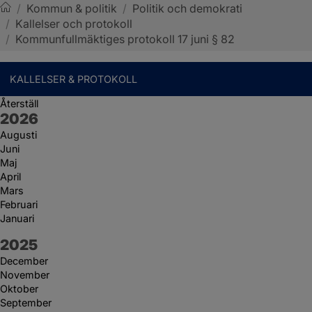
/
Kommun & politik
/
Politik och demokrati
/
Kallelser och protokoll
Sotenäs kommun
/
Kommunfullmäktiges protokoll 17 juni § 82
KALLELSER & PROTOKOLL
Återställ
År:
2026
Augusti
Juni
Maj
April
Mars
Februari
Januari
År:
2025
December
November
Oktober
September