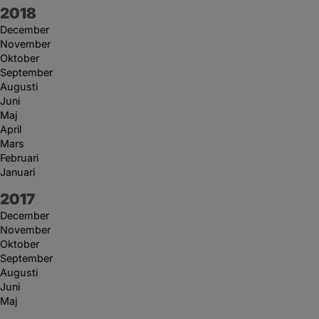
År:
2018
December
November
Oktober
September
Augusti
Juni
Maj
April
Mars
Februari
Januari
År:
2017
December
November
Oktober
September
Augusti
Juni
Maj