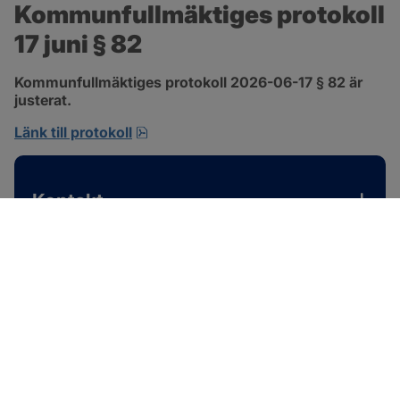
Kommunfullmäktiges protokoll 
17 juni § 82
Kommunfullmäktiges protokoll 2026-06-17 § 82 är 
justerat.
pdf, 585 kB, öppnas i nytt fönster.
Länk till protokoll
Kontakt