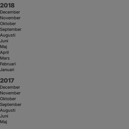
År:
2018
December
November
Oktober
September
Augusti
Juni
Maj
April
Mars
Februari
Januari
År:
2017
December
November
Oktober
September
Augusti
Juni
Maj