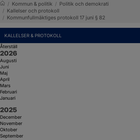
/
Kommun & politik
/
Politik och demokrati
/
Kallelser och protokoll
Sotenäs kommun
/
Kommunfullmäktiges protokoll 17 juni § 82
KALLELSER & PROTOKOLL
Återställ
År:
2026
Augusti
Juni
Maj
April
Mars
Februari
Januari
År:
2025
December
November
Oktober
September