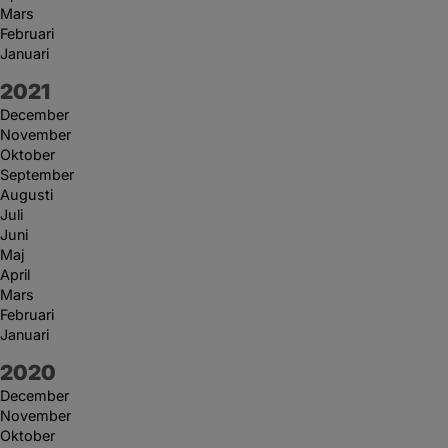
Mars
Februari
Januari
År:
2021
December
November
Oktober
September
Augusti
Juli
Juni
Maj
April
Mars
Februari
Januari
År:
2020
December
November
Oktober