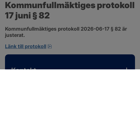
Kommunfullmäktiges protokoll 
17 juni § 82
Kommunfullmäktiges protokoll 2026-06-17 § 82 är 
justerat.
pdf, 585 kB, öppnas i nytt fönster.
Länk till protokoll
Kontakt