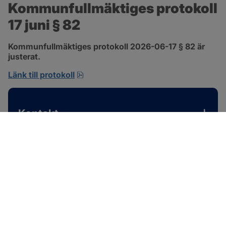
Kommunfullmäktiges protokoll 
17 juni § 82
Kommunfullmäktiges protokoll 2026-06-17 § 82 är 
justerat.
pdf, 585 kB, öppnas i nytt fönster.
Länk till protokoll
Kontakt