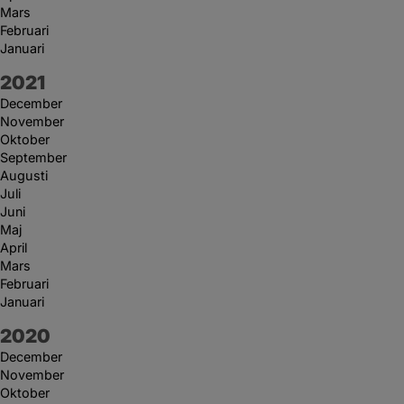
Mars
Februari
Januari
År:
2021
December
November
Oktober
September
Augusti
Juli
Juni
Maj
April
Mars
Februari
Januari
År:
2020
December
November
Oktober