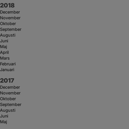
År:
2018
December
November
Oktober
September
Augusti
Juni
Maj
April
Mars
Februari
Januari
År:
2017
December
November
Oktober
September
Augusti
Juni
Maj