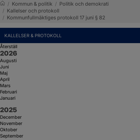
/
Kommun & politik
/
Politik och demokrati
/
Kallelser och protokoll
Sotenäs kommun
/
Kommunfullmäktiges protokoll 17 juni § 82
KALLELSER & PROTOKOLL
Återställ
År:
2026
Augusti
Juni
Maj
April
Mars
Februari
Januari
År:
2025
December
November
Oktober
September