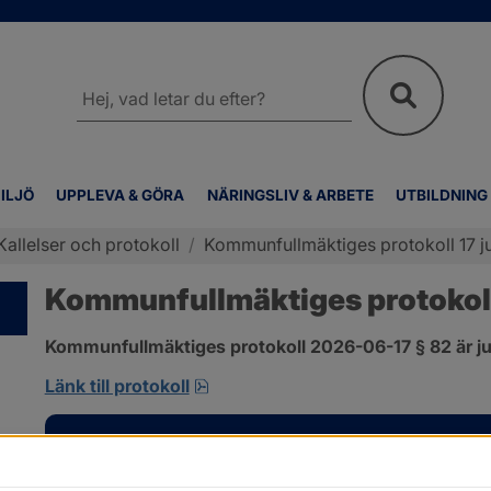
Sök
på
webbplatsen
ILJÖ
UPPLEVA & GÖRA
NÄRINGSLIV & ARBETE
UTBILDNING
Kallelser och protokoll
/
Kommunfullmäktiges protokoll 17 ju
Kommunfullmäktiges protokoll 
Kommunfullmäktiges protokoll 2026-06-17 § 82 är ju
pdf, 585 kB, öppnas i nytt fönster
Länk till protokoll
Kontakt