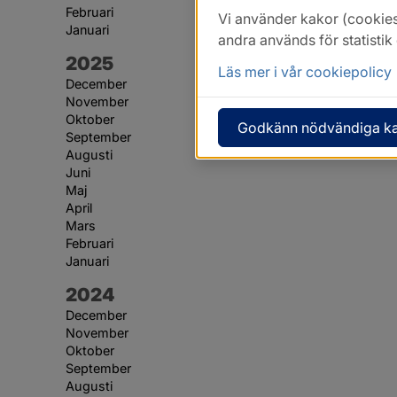
Februari
Vi använder kakor (cookies
Januari
andra används för statisti
År:
2025
Läs mer i vår cookiepolicy
December
November
Oktober
Godkänn nödvändiga k
September
Augusti
Juni
Maj
April
Mars
Februari
Januari
År:
2024
December
November
Oktober
September
Augusti