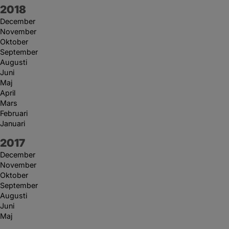
År:
2018
December
November
Oktober
September
Augusti
Juni
Maj
April
Mars
Februari
Januari
År:
2017
December
November
Oktober
September
Augusti
Juni
Maj