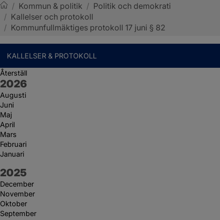
/
Kommun & politik
/
Politik och demokrati
/
Kallelser och protokoll
Sotenäs kommun
/
Kommunfullmäktiges protokoll 17 juni § 82
KALLELSER & PROTOKOLL
Återställ
År:
2026
Augusti
Juni
Maj
April
Mars
Februari
Januari
År:
2025
December
November
Oktober
September