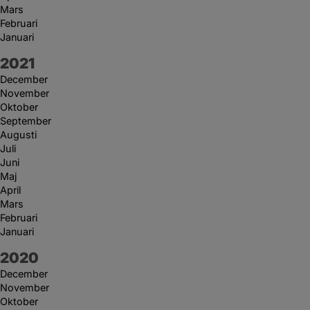
Mars
Februari
Januari
År:
2021
December
November
Oktober
September
Augusti
Juli
Juni
Maj
April
Mars
Februari
Januari
År:
2020
December
November
Oktober