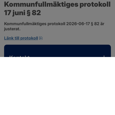
Kommunfullmäktiges protokoll 
17 juni § 82
Kommunfullmäktiges protokoll 2026-06-17 § 82 är 
justerat.
pdf, 585 kB, öppnas i nytt fönster.
Länk till protokoll
Kontakt