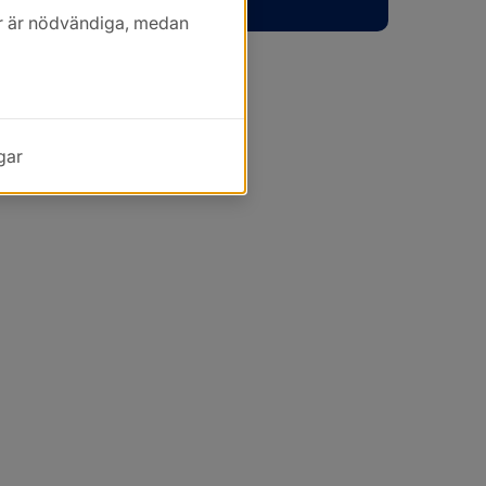
kor är nödvändiga, medan
gar