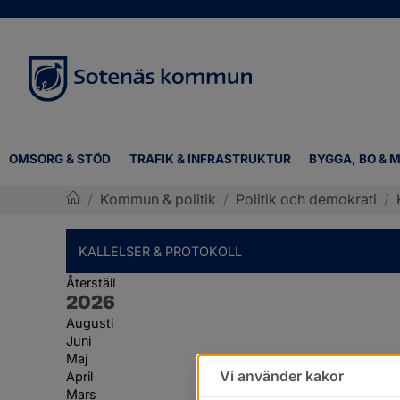
OMSORG & STÖD
TRAFIK & INFRASTRUKTUR
BYGGA, BO & M
/
Kommun & politik
/
Politik och demokrati
/
Sotenäs kommun
KALLELSER & PROTOKOLL
Återställ
År:
2026
Augusti
Juni
Maj
Vi använder kakor
April
Mars