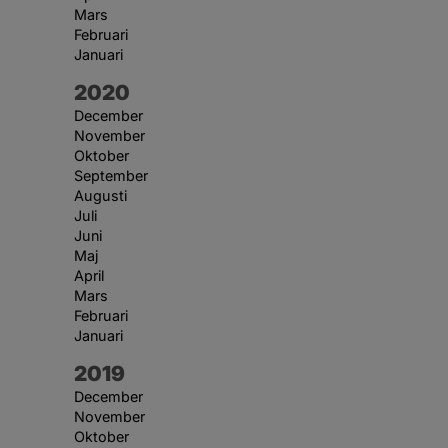
Mars
Februari
Januari
År:
2020
December
November
Oktober
September
Augusti
Juli
Juni
Maj
April
Mars
Februari
Januari
År:
2019
December
November
Oktober