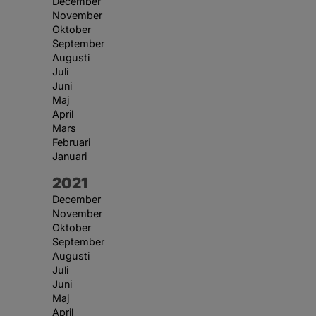
December
November
Oktober
September
Augusti
Juli
Juni
Maj
April
Mars
Februari
Januari
År:
2021
December
November
Oktober
September
Augusti
Juli
Juni
Maj
April