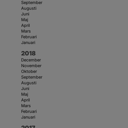
September
Augusti
Juni
Maj
April
Mars
Februari
Januari
År:
2018
December
November
Oktober
September
Augusti
Juni
Maj
April
Mars
Februari
Januari
År:
2017