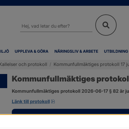
Sök
på
webbplatsen
ILJÖ
UPPLEVA & GÖRA
NÄRINGSLIV & ARBETE
UTBILDNING
Kallelser och protokoll
/
Kommunfullmäktiges protokoll 17 ju
Kommunfullmäktiges protokoll 
Kommunfullmäktiges protokoll 2026-06-17 § 82 är ju
pdf, 585 kB, öppnas i nytt fönster
Länk till protokoll
Kontakt