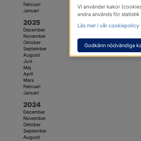
Februari
Vi använder kakor (cookies
Januari
andra används för statisti
År:
2025
Läs mer i vår cookiepolicy
December
November
Oktober
Godkänn nödvändiga k
September
Augusti
Juni
Maj
April
Mars
Februari
Januari
År:
2024
December
November
Oktober
September
Augusti